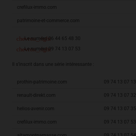
crefilux-immo.com
patrimoine-et-commerce.com
Le numéro 06 44 65 48 30
Le numéro 09 74 13 07 53
Il s’inscrit dans une série intéressante :
prothin-patrimoine.com
09 74 13 07 13
renault-direkt.com
09 74 13 07 32
helios-avenir.com
09 74 13 07 35
crefilux-immo.com
09 74 13 07 53
altamontparnasse.com
09 74 13 07 54