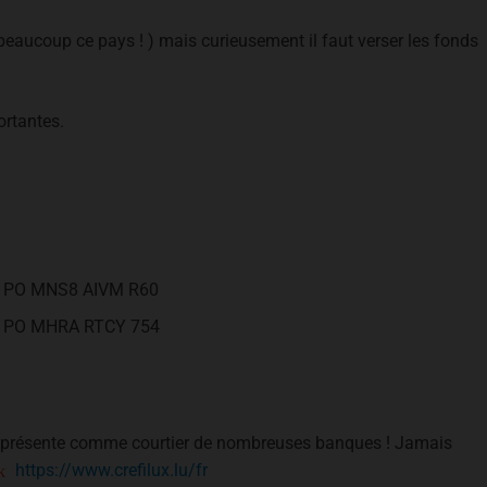
 beaucoup ce pays ! ) mais curieusement il faut verser les fonds
rtantes.
 01PO MNS8 AIVM R60
 01PO MHRA RTCY 754
se présente comme courtier de nombreuses banques ! Jamais
https://www.crefilux.lu/fr