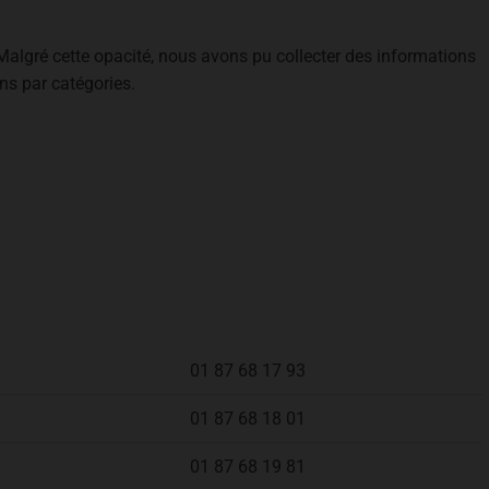
r. Malgré cette opacité, nous avons pu collecter des informations
ns par catégories.
01 87 68 17 93
01 87 68 18 01
01 87 68 19 81