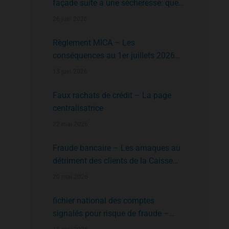
façade suite à une sécheresse: que
faire?
26 juin 2026
Règlement MICA – Les
conséquences au 1er juillets 2026
des plates formes crypto n’ayant pas
13 juin 2026
l’agrément de l’AMF
Faux rachats de crédit – La page
centralisatrice
22 mai 2026
Fraude bancaire – Les arnaques au
détriment des clients de la Caisse
d’Epargne
20 mai 2026
fichier national des comptes
signalés pour risque de fraude –
FNC-RF : un nouveau rempart contre