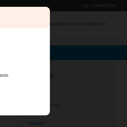
SE CONNECTER
C FRANCE
SE DÉFENDRE
S’INFORMER
AGIR AVEC L’ADC
CONTACT
este.
EPARGNE
Aristophil
Artecosa
Cryptomonnaies
Diamants
Heriteor