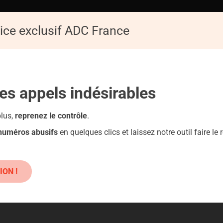
ice exclusif ADC France
ACCUEIL
AD
Replay de la Conférence : Les pièges du numérique
les appels
indésirables
roduits classiques : danger !
plus,
reprenez le contrôle
.
 numéros abusifs
en quelques clics et laissez notre outil faire le r
E SITE CREFILUX-IMMO.COM
ION !
ques : Danger !