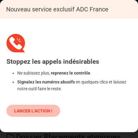
Nouveau service exclusif ADC France
PLACEMENTS ATYPIQUES
Accueil
S’informer
Epargne
Placements atypiques
Stoppez
les appels
indésirables
Ne subissez plus,
reprenez le contrôle
.
Signalez les numéros abusifs
en quelques clics et laissez
notre outil faire le reste.
LANCER L’ACTION !
Dossier
Placements atypiques