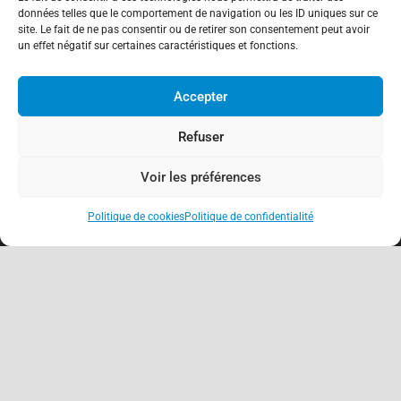
données telles que le comportement de navigation ou les ID uniques sur ce
site. Le fait de ne pas consentir ou de retirer son consentement peut avoir
un effet négatif sur certaines caractéristiques et fonctions.
À propos
Accepter
Association de Défense des Consommateurs
Refuser
03.62.02.11.15
(gratuit)
Voir les préférences
contact@adcfrance.fr
3-5 Rue Guerrier de Dumast
54000 Nancy – France
Politique de cookies
Politique de confidentialité
keyboard_arrow_up
Antennes locales
Nancy
Meurthe-et-Moselle (54)
Moselle (57)
Meuse (55)