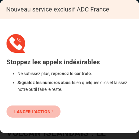
Nouveau service exclusif ADC France
Accueil
Se déféndre
Services
Transport de voyageurs
Stoppez
les appels
indésirables
Ne subissez plus,
reprenez le contrôle
.
Signalez les numéros abusifs
en quelques clics et laissez
notre outil faire le reste.
LANCER L’ACTION !
VOLCAN ISLANDAIS : LE