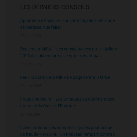
LES DERNIERS CONSEILS
Apparition de fissures sur votre façade suite à une
sécheresse: que faire?
26 juin 2026
Règlement MICA – Les conséquences au 1er juillets
2026 des plates formes crypto n’ayant pas
l’agrément de l’AMF
13 juin 2026
Faux rachats de crédit – La page centralisatrice
22 mai 2026
Fraude bancaire – Les arnaques au détriment des
clients de la Caisse d’Epargne
20 mai 2026
fichier national des comptes signalés pour risque
de fraude – FNC-RF : un nouveau rempart contre la