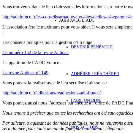
Vous trouverez dans le lien ci-dessous des informations sur notre travai
http://adcfrance.fr/les-conseils/arnaque-aux-sites-dedies-a-l-epargne-l
AGIR AVEC L’ADC
L’association fera le maximum pour vous aider. Il vous sera simpleme
:
Les conseils pratiques pour la gestion d’un litige
DEVENIR BÉNÉVOLE
Le numéro 152 de la revue Antipac
L’apparition de l’ADC France :
La revue Antipac n° 149
ADHÉRER / RÉADHÉRER
Vous pouvez la réaliser avec le lien sécurisé ci-dessous :
http://adcfrance.fr/adhesions-readhesions-adc-france/
FAIRE UN DON
Vous pouvez aussi nous l’adresser par chèque à l’ordre de l’ADC 
Nous tenons à préciser que toutes les recherches ont été sauvegardée
Par ailleurs, s’agissant de données publiques, nous ne retirerons au
NOS ACTIONS
sera donnée pour toute demande faite par mail ou par téléphone.