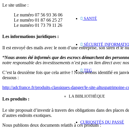
Le site utilise :
Le numéro 07 56 93 36 06
SANTÉ
Le numéro 01 87 66 25 27
Le numéro 01 73 79 11 26
Les informations juridiques :
SÉCURITÉ INFORMATI
Il est envoyé des mails avec le nom d’une entreprise, son siren et le n
“Nous avons été informés que des escrocs démarchent des personnes 
notre responsable des investissements n’est pas en lien direct avec nos
TEG
C’est la deuxième fois que cela arrive ! Nous avions identifié en janvie
dessous :
http://adcfrance.fr/produits-classiques-danger/le-site-altuspatrimoine-
LA BIBLIOTHÈQUE
Les produits :
Le site proposait d’investir à travers des obligations dans des places d
d’autres endroits exotiques.
CURIOSITÉS DU PASSÉ
Nous publions deux documents relatifs à ces produits :