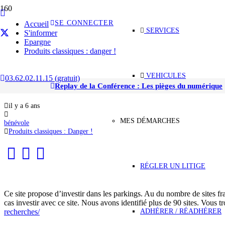
SE CONNECTER
Accueil
SERVICES
S'informer
Epargne
Produits classiques : danger !
VEHICULES
03.62.02.11.15 (gratuit)
Le site althospatrimoine.com
Replay de la Conférence : Les pièges du numérique
il y a 6 ans
MES DÉMARCHES
bénévole
Produits classiques : Danger !
RÉGLER UN LITIGE
Ce site propose d’investir dans les parkings. Au du nombre de sites f
cas investir avec ce site. Nous avons identifié plus de 90 sites. Vous t
ADHÉRER / RÉADHÉRER
recherches/