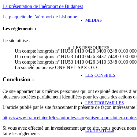
La présentation de l’aéroport de Budapest
La plaquette de l’aéroport de Lisbonne
MÉDIAS
Les règlements :
Le site utilise :
LES RESSOURCES
Un compte hongrois n° HU36 1410 0426 3400 0248 0100 000
Un compte hongrois n° HU23 1410 0426 3437 7448 0100 000
Un compte hongrois n° HU53 1410 0426 3410 3348 0100 000
La société polonaise ONE NET SP Z O O
LES CONSEILS
Conclusion :
Ce site appartient aux mêmes personnes qui ont exploité des sites d’arnaq
plusieurs sociétés parfaitement identifiées pour les quels des actions on
LES TROUVAILLES
L’article publié par le site franceinter.fr présente de façon intéressante
https://www.franceinter.fr/les-autorites-s-organisent-pour-lutter-contre
Si vous avez effectué un investissement sur ce site, vous pouvez nou
LIENS UTILES
faire les règlements.