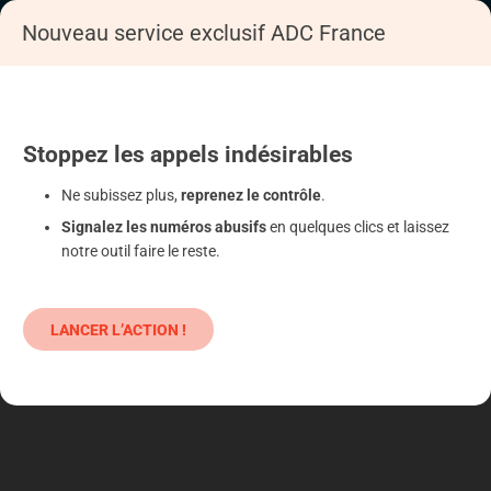
Nouveau service exclusif ADC France
Accueil
S'informer
Epargne
Produits classiques : danger !
Stoppez
les appels
indésirables
Ne subissez plus,
reprenez le contrôle
.
Signalez les numéros abusifs
en quelques clics et laissez
notre outil faire le reste.
LANCER L’ACTION !