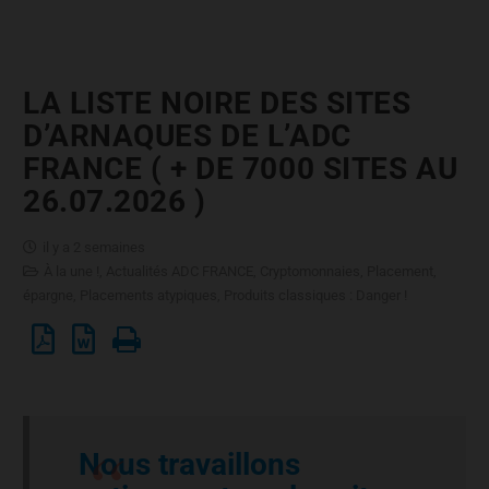
LA LISTE NOIRE DES SITES
D’ARNAQUES DE L’ADC
FRANCE ( + DE 7000 SITES AU
26.07.2026 )
il y a 2 semaines
À la une !
,
Actualités ADC FRANCE
,
Cryptomonnaies
,
Placement,
épargne
,
Placements atypiques
,
Produits classiques : Danger !
Nous travaillons