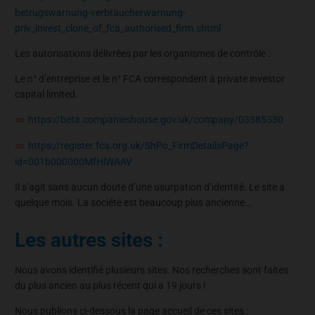
betrugswarnung-verbraucherwarnung-
priv_invest_clone_of_fca_authorised_firm.shtml
Les autorisations délivrées par les organismes de contrôle :
Le n° d’entreprise et le n° FCA correspondent à private investor
capital limited.
https://beta.companieshouse.gov.uk/company/03385330
https://register.fca.org.uk/ShPo_FirmDetailsPage?
id=001b000000MfHlWAAV
Il s’agit sans aucun doute d’une usurpation d’identité. Le site a
quelque mois. La société est beaucoup plus ancienne…
Les autres sites :
Nous avons identifié plusieurs sites. Nos recherches sont faites
du plus ancien au plus récent qui a 19 jours !
Nous publions ci-dessous la page accueil de ces sites :