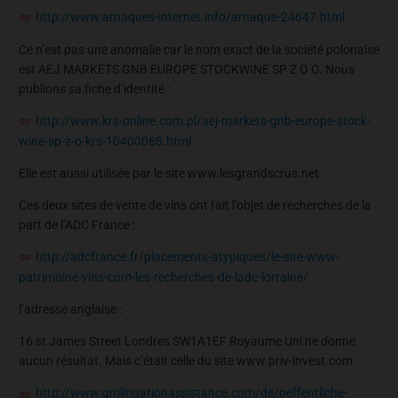
http://www.arnaques-internet.info/arnaque-24647.html
Ce n’est pas une anomalie car le nom exact de la société polonaise
est AEJ MARKETS GNB EUROPE STOCKWINE SP Z O O. Nous
publions sa fiche d’identité :
http://www.krs-online.com.pl/aej-markets-gnb-europe-stock-
wine-sp-z-o-krs-10400068.html
Elle est aussi utilisée par le site www.lesgrandscrus.net
Ces deux sites de vente de vins ont fait l’objet de recherches de la
part de l’ADC France :
http://adcfrance.fr/placements-atypiques/le-site-www-
patrimoine-vins-com-les-recherches-de-ladc-lorraine/
l’adresse anglaise :
16 st James Street Londres SW1A1EF Royaume Uni ne donne
aucun résultat. Mais c’était celle du site www.priv-invest.com
http://www.gmlitigationassistance.com/de/oeffentliche-