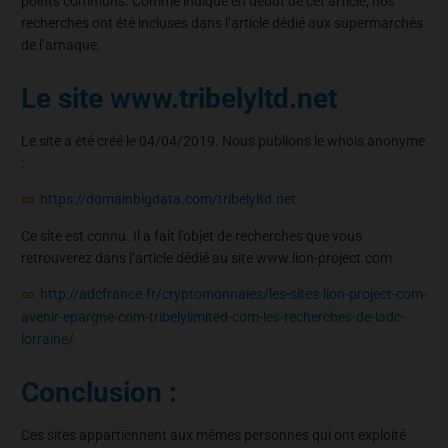
points communs. Comme indiqué en début de cet article, nos
recherches ont été incluses dans l’article dédié aux supermarchés
de l’arnaque.
Le site www.tribelyltd.net
Le site a été créé le 04/04/2019. Nous publions le whois anonyme
:
https://domainbigdata.com/tribelyltd.net
Ce site est connu. Il a fait l’objet de recherches que vous
retrouverez dans l’article dédié au site www.lion-project.com
http://adcfrance.fr/cryptomonnaies/les-sites-lion-project-com-
avenir-epargne-com-tribelylimited-com-les-recherches-de-ladc-
lorraine/
Conclusion :
Ces sites appartiennent aux mêmes personnes qui ont exploité