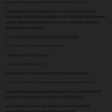
epargne-les-premieres-informations-de-l-adc-france/
L’association fera le maximum pour vous aider. Il vous sera
simplement demandé une adhésion à 47 € incluant l’abonnement
à notre revue trimestrielle dont vous trouverez deux numéros
dans les liens ci-dessous :
Les conseils pratiques pour la gestion d’un litige
Le numéro 152 de la revue Antipac
L’apparition de l’ADC France :
La revue Antipac n° 149
Vous pouvez la réaliser avec le lien sécurisé ci-dessous :
http://adcfrance.fr/adhesions-readhesions-adc-france/
Vous pouvez aussi nous l’adresser par chèque à l’ordre de l’ADC
France 3/5 Rue Guerrier de Dumast, 54000 NANCY
Nous tenons à préciser que toutes les recherches ont été
sauvegardées sur un disque dur externe en PDF.