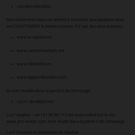
Les sites identifiés :
Nos recherches nous ont amené à constater que plusieurs sites
ont EXACTEMENT le même contenu. Il s’agit des sites suivants :
www.io-capital.net
www.central-markets.net
www.tribelyltd.net
www.ejglanvilleandco.com
Ils sont étudiés dans la partie II de cette page.
Les n° de téléphone :
Le n° anglais – 44 151 80 80 715 est aussi utilisé par le site
www.priv-invest.com. Il est étudié dans la partie II de cette page.
Le n° français ne donne pas de résultat.