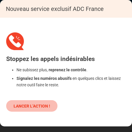
Nouveau service exclusif ADC France
Accueil
S'informer
Epargne
Initial Coin Offering (ICO)
Stoppez
les appels
indésirables
Ne subissez plus,
reprenez le contrôle
.
Signalez les numéros abusifs
en quelques clics et laissez
notre outil faire le reste.
LANCER L’ACTION !