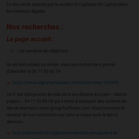
Le site serait exploité par la société IO Capitalor IO Capital selon
les mentions légales.
Nos recherches :
La page accueil :
Les numéros de téléphone :
Ils ont été oubliés ou retirés. mais une recherche a permis
d’identifier le 09 77 55 85 79.
https://www.signal-arnaques.com/scam/view/145390
Ce n° est très proche de celui de la soi-disante avocate – Maitre
pagani – 09 77 55 85 78 qui a tenté d’arnaquer des victimes du
site de diamants www.group-hoffman.com. Vous trouverez le
résultat de nos recherches sur cette arnaque avec le lien ci-
dessous :
http://adcfrance.fr/cryptomonnaies/les-arnaques-a-la-