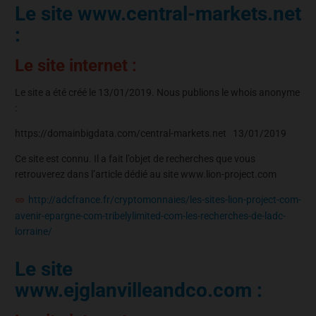
Le site www.central-markets.net
:
Le site internet :
Le site a été créé le 13/01/2019. Nous publions le whois anonyme
:
https://domainbigdata.com/central-markets.net 13/01/2019
Ce site est connu. Il a fait l’objet de recherches que vous
retrouverez dans l’article dédié au site www.lion-project.com
http://adcfrance.fr/cryptomonnaies/les-sites-lion-project-com-
avenir-epargne-com-tribelylimited-com-les-recherches-de-ladc-
lorraine/
Le site
www.ejglanvilleandco.com :