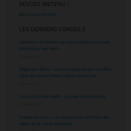
REVUES ANTIPAC !
LES DERNIERS CONSEILS
Apparition de fissures sur votre façade suite à une
sécheresse: que faire?
26 juin 2026
Règlement MICA – Les conséquences au 1er juillets
2026 des plates formes crypto n’ayant pas
l’agrément de l’AMF
13 juin 2026
Faux rachats de crédit – La page centralisatrice
22 mai 2026
Fraude bancaire – Les arnaques au détriment des
clients de la Caisse d’Epargne