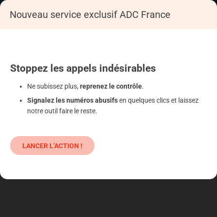
Nouveau service exclusif ADC France
Accueil
S'informer
Epargne
Produits classiques : danger !
Stoppez
les appels
indésirables
Ne subissez plus,
reprenez le contrôle
.
Signalez les numéros abusifs
en quelques clics et laissez
notre outil faire le reste.
LANCER L’ACTION !