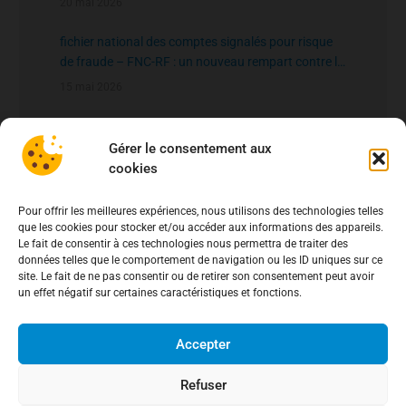
20 mai 2026
fichier national des comptes signalés pour risque
de fraude – FNC-RF : un nouveau rempart contre la
fraude aux virements
15 mai 2026
Gérer le consentement aux
cookies
Pour offrir les meilleures expériences, nous utilisons des technologies telles
que les cookies pour stocker et/ou accéder aux informations des appareils.
Le fait de consentir à ces technologies nous permettra de traiter des
données telles que le comportement de navigation ou les ID uniques sur ce
site. Le fait de ne pas consentir ou de retirer son consentement peut avoir
un effet négatif sur certaines caractéristiques et fonctions.
Accepter
Refuser