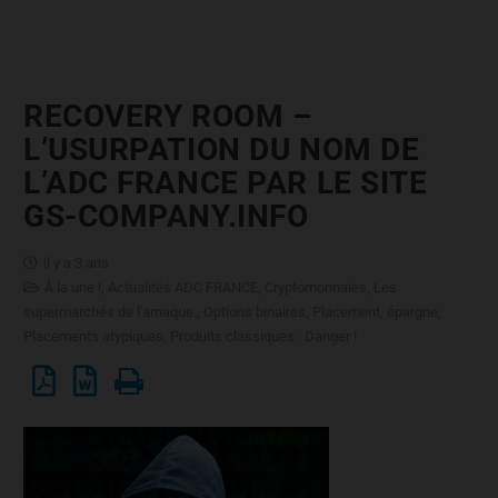
RECOVERY ROOM –
L’USURPATION DU NOM DE
L’ADC FRANCE PAR LE SITE
GS-COMPANY.INFO
il y a 3 ans
À la une !
,
Actualités ADC FRANCE
,
Cryptomonnaies
,
Les
supermarchés de l'arnaque.
,
Options binaires
,
Placement, épargne
,
Placements atypiques
,
Produits classiques : Danger !