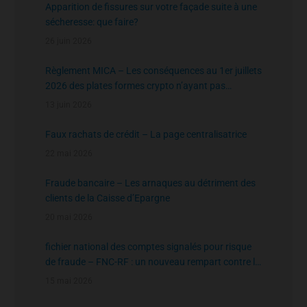
Apparition de fissures sur votre façade suite à une
sécheresse: que faire?
26 juin 2026
Règlement MICA – Les conséquences au 1er juillets
2026 des plates formes crypto n’ayant pas
l’agrément de l’AMF
13 juin 2026
Faux rachats de crédit – La page centralisatrice
22 mai 2026
Fraude bancaire – Les arnaques au détriment des
clients de la Caisse d’Epargne
20 mai 2026
fichier national des comptes signalés pour risque
de fraude – FNC-RF : un nouveau rempart contre la
fraude aux virements
15 mai 2026