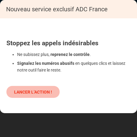
Nouveau service exclusif ADC France
Accueil
Se déféndre
Artisans : litige lié aux travaux
Exécution contrat
Stoppez
les appels
indésirables
Ne subissez plus,
reprenez le contrôle
.
Signalez les numéros abusifs
en quelques clics et laissez
notre outil faire le reste.
LANCER L’ACTION !