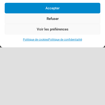
Accepter
Refuser
Voir les préférences
Politique de cookies
Politique de confidentialité
keyboard_arrow_up