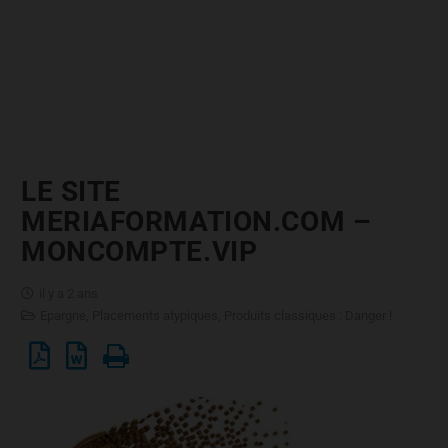
LE SITE
MERIAFORMATION.COM –
MONCOMPTE.VIP
il y a 2 ans
Epargne
,
Placements atypiques
,
Produits classiques : Danger !