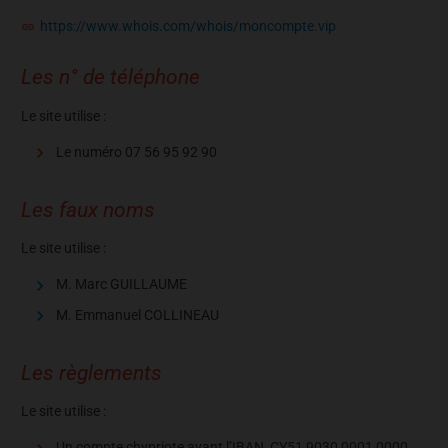
https://www.whois.com/whois/moncompte.vip
Les n° de téléphone
Le site utilise :
Le numéro 07 56 95 92 90
Les faux noms
Le site utilise :
M. Marc GUILLAUME
M. Emmanuel COLLINEAU
Les règlements
Le site utilise :
Un compte chypriote ayant l’IBAN
CY51 9030 0001 0000