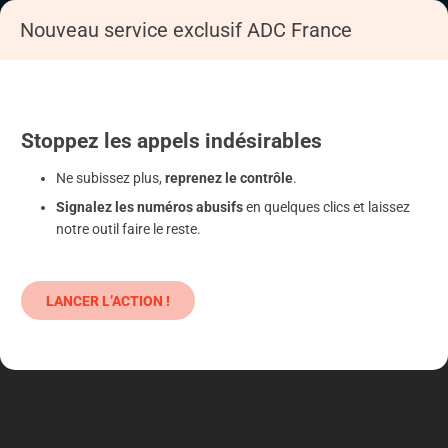
Nouveau service exclusif ADC France
Accueil
S'informer
Epargne
Produits classiques : danger !
Stoppez
les appels
indésirables
Ne subissez plus,
reprenez le contrôle
.
Signalez les numéros abusifs
en quelques clics et laissez
notre outil faire le reste.
LANCER L’ACTION !