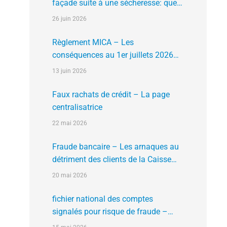
façade suite à une sécheresse: que
faire?
26 juin 2026
Règlement MICA – Les
conséquences au 1er juillets 2026
des plates formes crypto n’ayant pas
13 juin 2026
l’agrément de l’AMF
Faux rachats de crédit – La page
centralisatrice
22 mai 2026
Fraude bancaire – Les arnaques au
détriment des clients de la Caisse
d’Epargne
20 mai 2026
fichier national des comptes
signalés pour risque de fraude –
FNC-RF : un nouveau rempart contre