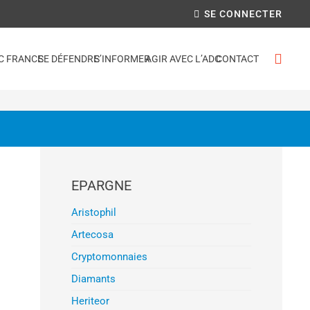
SE CONNECTER
C FRANCE
SE DÉFENDRE
S’INFORMER
AGIR AVEC L’ADC
CONTACT
EPARGNE
Aristophil
Artecosa
Cryptomonnaies
Diamants
Heriteor