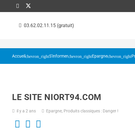
03.62.02.11.15 (gratuit)
Accueil
S'informer
Epargne
P
LE SITE NIORT94.COM
il y a 2 ans
Epargne
,
Produits classiques : Danger !