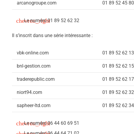
arcanogroupe.com
01 89 52 45 80
Le numéro 01 89 52 62 32
Il s’inscrit dans une série intéressante :
vbk-online.com
01 89 52 62 13
bnl-gestion.com
01 89 52 62 15
traderepublic.com
01 89 52 62 17
niort94.com
01 89 52 62 32
sapheer-ltd.com
01 89 52 62 34
Le numéro
06 44 60 69 51
Le numéro 06 44 64 71 02