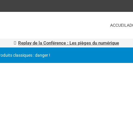
ACCUEIL
AD
Replay de la Conférence : Les pièges du numérique
roduits classiques : danger !