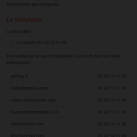
informations par catégories.
Le téléphone
Le site utilise :
Le numéro 01 62 14 11 49
Il est utilisé par un autre frauduleux. Il s’inscrit dans une série
intéressante :
gefasg.fr
01 62 14 11 30
ballandgestion.com
01 62 14 11 45
crypto.com-private.app
01 62 14 11 49
bunq-pretimmobilier.com
01 62 14 11 49
clientprivate.com
01 62 14 11 58
brochure-bgl.com
01 62 14 11 68