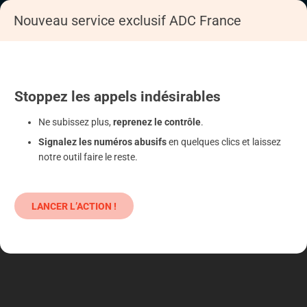
Nouveau service exclusif ADC France
Accueil
S'informer
Epargne
Produits classiques : danger !
Stoppez
les appels
indésirables
Ne subissez plus,
reprenez le contrôle
.
Signalez les numéros abusifs
en quelques clics et laissez
notre outil faire le reste.
LANCER L’ACTION !