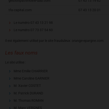
gestionpatrimoine-uab.com
07 43 13 19 62
tfa-capital.com
07 43 13 20 01
Le numéro 07 43 13 21 98
Le numéro 07 73 37 54 60
Il est également utilisé par le site frauduleux orange-epargne.com
Les faux noms
Le site utilise :
Mme Emilie CHARRIER
Mme Caroline GARNIER
M. Xavier COSTET
M. Patrick DURAND
M. Thomas ROMAN
M. Marc VERGNES