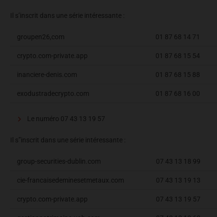
Il s’inscrit dans une série intéressante :
groupen26,com
01 87 68 14 71
crypto.com-private.app
01 87 68 15 54
inanciere-denis.com
01 87 68 15 88
exodustradecrypto.com
01 87 68 16 00
Le numéro 07 43 13 19 57
Il s”inscrit dans une série intéressante :
group-securities-dublin.com
07 43 13 18 99
cie-francaisedeminesetmetaux.com
07 43 13 19 13
crypto.com-private.app
07 43 13 19 57