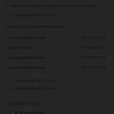
https://www.signal-arnaques.com/scam/view/885400
Le numéro 07 43 13 21 36
Il s’inscrit dans une série intéressante :
courtinet-lesfurets.com
07 43 13 21 36
asp11-ipo.com
07 43 13 21 37
bunq-pretimobilier.com
07 43 13 21 39
courtinet-lesfurets.com
07 43 13 21 49
Le numéro 07 43 13 21 49
Le numéro 09 48 35 56 67
Les faux noms
M. Sébastien BAUD