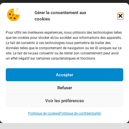
Fraude bancaire – Les arnaques au détriment des
Gérer le consentement aux
clients de la Caisse d’Epargne
cookies
20 mai 2026
Pour offrir les meilleures expériences, nous utilisons des technologies telles
que les cookies pour stocker et/ou accéder aux informations des appareils.
fichier national des comptes signalés pour risque
Le fait de consentir à ces technologies nous permettra de traiter des
de fraude – FNC-RF : un nouveau rempart contre la
données telles que le comportement de navigation ou les ID uniques sur ce
fraude aux virements
15 mai 2026
site. Le fait de ne pas consentir ou de retirer son consentement peut avoir
un effet négatif sur certaines caractéristiques et fonctions.
Accepter
Refuser
Voir les préférences
Politique de cookies
Politique de confidentialité
keyboard_arrow_up