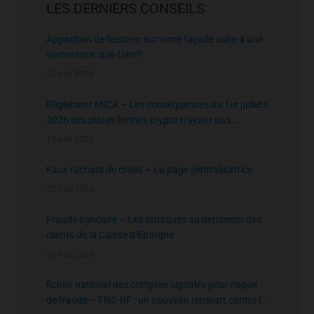
LES DERNIERS CONSEILS
Apparition de fissures sur votre façade suite à une
sécheresse: que faire?
26 juin 2026
Règlement MICA – Les conséquences au 1er juillets
2026 des plates formes crypto n’ayant pas
l’agrément de l’AMF
13 juin 2026
Faux rachats de crédit – La page centralisatrice
22 mai 2026
Fraude bancaire – Les arnaques au détriment des
clients de la Caisse d’Epargne
20 mai 2026
fichier national des comptes signalés pour risque
de fraude – FNC-RF : un nouveau rempart contre la