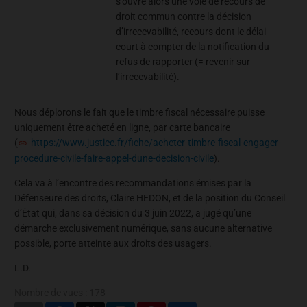
s’ouvre alors une voie de recours de
droit commun contre la décision
d’irrecevabilité, recours dont le délai
court à compter de la notification du
refus de rapporter (= revenir sur
l’irrecevabilité).
Nous déplorons le fait que le timbre fiscal nécessaire puisse
uniquement être acheté en ligne, par carte bancaire
(
https://www.justice.fr/fiche/acheter-timbre-fiscal-engager-
procedure-civile-faire-appel-dune-decision-civile
).
Cela va à l’encontre des recommandations émises par la
Défenseure des droits, Claire HEDON, et de la position du Conseil
d’État qui, dans sa décision du 3 juin 2022, a jugé qu’une
démarche exclusivement numérique, sans aucune alternative
possible, porte atteinte aux droits des usagers.
L.D.
Nombre de vues :
178