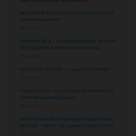
Apparition de fissures sur votre façade suite à une
sécheresse: que faire?
26 juin 2026
Règlement MICA – Les conséquences au 1er juillets
2026 des plates formes crypto n’ayant pas
l’agrément de l’AMF
13 juin 2026
Faux rachats de crédit – La page centralisatrice
22 mai 2026
Fraude bancaire – Les arnaques au détriment des
clients de la Caisse d’Epargne
20 mai 2026
fichier national des comptes signalés pour risque
de fraude – FNC-RF : un nouveau rempart contre la
fraude aux virements
15 mai 2026