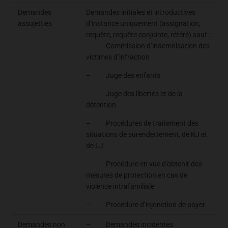
Demandes
Demandes initiales et introductives
assujetties
d’instance uniquement (assignation,
requête, requête conjointe, référé) sauf :
– Commission d’indemnisation des
victimes d’infraction
– Juge des enfants
– Juge des libertés et de la
détention
– Procédures de traitement des
situations de surendettement, de RJ et
de LJ
– Procédure en vue d’obtenir des
mesures de protection en cas de
violence intrafamiliale
– Procédure d’injonction de payer
Demandes non
– Demandes incidentes