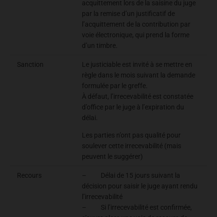
acquittement lors de la saisine du juge
par la remise d’un justificatif de
l’acquittement de la contribution par
voie électronique, qui prend la forme
d’un timbre.
Sanction
Le justiciable est invité à se mettre en
règle dans le mois suivant la demande
formulée par le greffe.
À défaut, l’irrecevabilité est constatée
d’office par le juge à l’expiration du
délai.
Les parties n’ont pas qualité pour
soulever cette irrecevabilité (mais
peuvent le suggérer)
Recours
– Délai de 15 jours suivant la
décision pour saisir le juge ayant rendu
l’irrecevabilité
– Si l’irrecevabilité est confirmée,