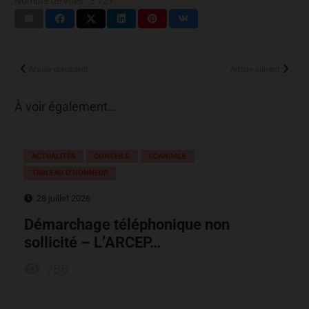
Nombre de vues :
3 727
Article précédent
Article suivant
À voir également…
ACTUALITÉS
CONSEILS
SCANDALE
TABLEAU D’HONNEUR
28 juillet 2026
Démarchage téléphonique non
sollicité – L’ARCEP…
786