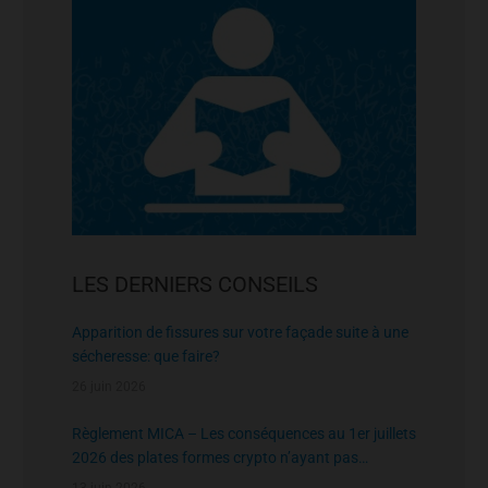
LES DERNIERS CONSEILS
Apparition de fissures sur votre façade suite à une
sécheresse: que faire?
26 juin 2026
Règlement MICA – Les conséquences au 1er juillets
2026 des plates formes crypto n’ayant pas
l’agrément de l’AMF