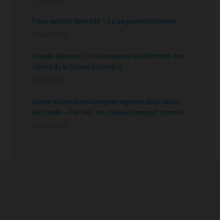
13 juin 2026
Faux rachats de crédit – La page centralisatrice
22 mai 2026
Fraude bancaire – Les arnaques au détriment des
clients de la Caisse d’Epargne
20 mai 2026
fichier national des comptes signalés pour risque
de fraude – FNC-RF : un nouveau rempart contre la
fraude aux virements
15 mai 2026