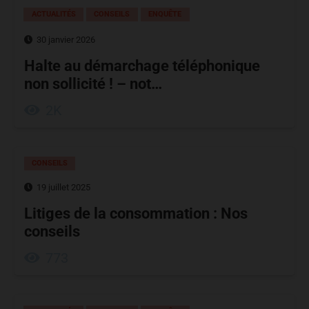
ACTUALITÉS
CONSEILS
ENQUÊTE
30 janvier 2026
Halte au démarchage téléphonique
non sollicité ! – not…
2K
CONSEILS
19 juillet 2025
Litiges de la consommation : Nos
conseils
773