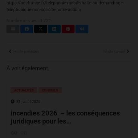
https://adcfrance.fr/telephonie-mobile/halte-au-demarchage-
telephonique-non-sollicite-notre-action/
Nombre de vues :
1 722
Article précédent
Article suivant
À voir également…
ACTUALITÉS
CONSEILS
31 juillet 2026
incendies 2026 – les conséquences
juridiques pour les…
98