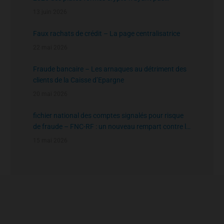
l’agrément de l’AMF
13 juin 2026
Faux rachats de crédit – La page centralisatrice
22 mai 2026
Fraude bancaire – Les arnaques au détriment des
clients de la Caisse d’Epargne
20 mai 2026
fichier national des comptes signalés pour risque
de fraude – FNC-RF : un nouveau rempart contre la
fraude aux virements
15 mai 2026