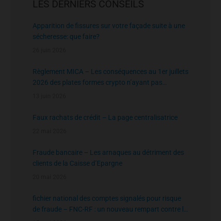
LES DERNIERS CONSEILS
Apparition de fissures sur votre façade suite à une
sécheresse: que faire?
26 juin 2026
Règlement MICA – Les conséquences au 1er juillets
2026 des plates formes crypto n’ayant pas
l’agrément de l’AMF
13 juin 2026
Faux rachats de crédit – La page centralisatrice
22 mai 2026
Fraude bancaire – Les arnaques au détriment des
clients de la Caisse d’Epargne
20 mai 2026
fichier national des comptes signalés pour risque
de fraude – FNC-RF : un nouveau rempart contre la
fraude aux virements