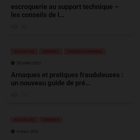
escroquerie au support technique –
les conseils de l…
4K
ACTUALITÉS
CONSEILS
TABLEAU D’HONNEUR
28 juillet 2022
Arnaques et pratiques frauduleuses :
un nouveau guide de pré…
7K
ACTUALITÉS
CONSEILS
4 mars 2022