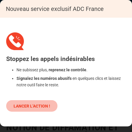
Nouveau service exclusif ADC France
Accueil
S'informer
Sécurité informatique
Stoppez
les appels
indésirables
Ne subissez plus,
reprenez le contrôle
.
Signalez les numéros abusifs
en quelques clics et laissez
notre outil faire le reste.
LANCER L’ACTION !
FORUM INTERNET : LA
NOTION DE DIFFAMATION ET