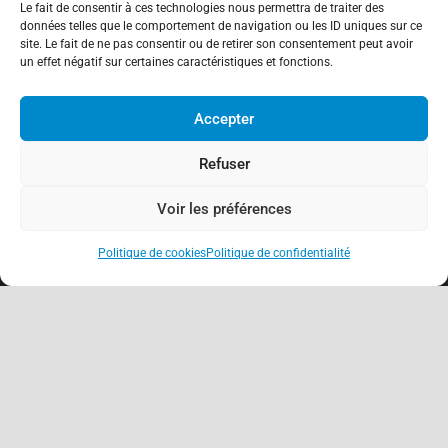
Le fait de consentir à ces technologies nous permettra de traiter des
données telles que le comportement de navigation ou les ID uniques sur ce
site. Le fait de ne pas consentir ou de retirer son consentement peut avoir
À propos
un effet négatif sur certaines caractéristiques et fonctions.
Association de Défense des Consommateurs
Accepter
03.62.02.11.15
(gratuit)
contact@adcfrance.fr
Refuser
3-5 Rue Guerrier de Dumast
54000 Nancy – France
Voir les préférences
Politique de cookies
Politique de confidentialité
Antennes locales
keyboard_arrow_up
Nancy
Meurthe-et-Moselle (54)
Moselle (57)
Meuse (55)
Vosges (88)