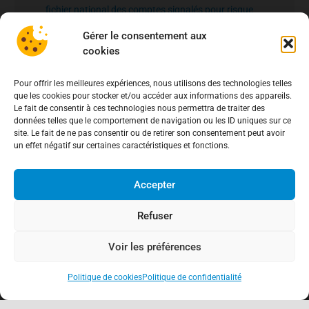
fichier national des comptes signalés pour risque
de fraude – FNC-RF : un nouveau rempart contre la
Gérer le consentement aux
fraude aux virements
15 mai 2026
cookies
Pour offrir les meilleures expériences, nous utilisons des technologies telles
que les cookies pour stocker et/ou accéder aux informations des appareils.
Le fait de consentir à ces technologies nous permettra de traiter des
données telles que le comportement de navigation ou les ID uniques sur ce
site. Le fait de ne pas consentir ou de retirer son consentement peut avoir
un effet négatif sur certaines caractéristiques et fonctions.
Accepter
Refuser
Voir les préférences
Politique de cookies
Politique de confidentialité
keyboard_arrow_up