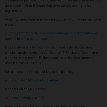
Il faudra simplement nous indiquer le nom du site et nous joindre
dans votre mail les RIB que vous avez utilisés pour faire les
règlements.
Vous trouverez dans le lien ci-dessous des informations sur notre
travail :
http://adcfrance.fr/les-conseils/arnaque-aux-diamants-aux-
options-binaires-ou-au-bitcoin/
L’association fera le maximum pour vous aider. Il vous sera
simplement demandé une adhésion à 47 € incluant l’abonnement
à notre revue trimestrielle dont vous trouverez deux numéros
dans les liens ci-dessous :
Les conseils pratiques pour la gestion d’un litige
Le numéro 152 de la revue Antipac
L’apparition de l’ADC France :
La revue Antipac n° 149
Vous pouvez la réaliser avec le lien sécurisé ci-dessous :