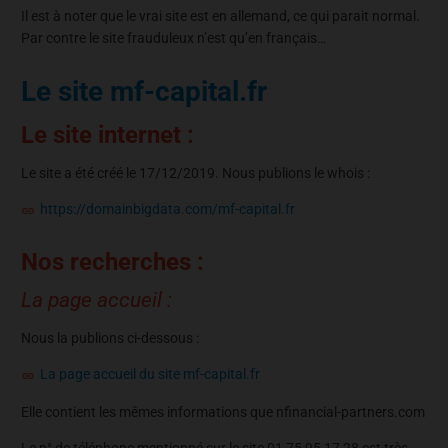
Il est à noter que le vrai site est en allemand, ce qui parait normal.
Par contre le site frauduleux n’est qu’en français…
Le site mf-capital.fr
Le site internet :
Le site a été créé le 17/12/2019. Nous publions le whois :
https://domainbigdata.com/mf-capital.fr
Nos recherches :
La page accueil :
Nous la publions ci-dessous :
La page accueil du site mf-capital.fr
Elle contient les mêmes informations que nfinancial-partners.com
Le n° de téléphone mentionné sur le site 01 75 95 17 28 est très