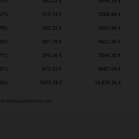
9%
583.02 €
6996.24 €
7%
215.74 €
2588.88 €
8%
502.32 €
6027.84 €
3%
801.78 €
9621.36 €
1%
295.36 €
3544.32 €
1%
673.92 €
8087.04 €
6%
1073.28 €
12 879.36 €
site sifah-patrimoine.com