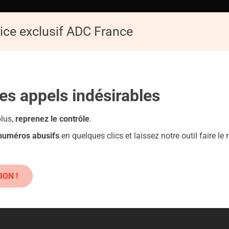
ice exclusif ADC France
ACCUEIL
AD
Replay de la Conférence : Les pièges du numérique
les appels
indésirables
roduits classiques : danger !
plus,
reprenez le contrôle
.
 numéros abusifs
en quelques clics et laissez notre outil faire le r
COM
ION !