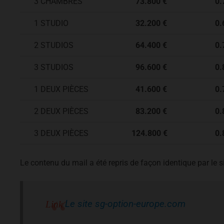
3 CHAMBRES
73.800 €
0.7
1 STUDIO
32.200 €
0.6
2 STUDIOS
64.400 €
0.7
3 STUDIOS
96.600 €
0.8
1 DEUX PIÈCES
41.600 €
0.7
2 DEUX PIÈCES
83.200 €
0.8
3 DEUX PIÈCES
124.800 €
0.8
Le contenu du mail a été repris de façon identique par le 
Le site sg-option-europe.com