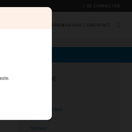
SE CONNECTER
C FRANCE
SE DÉFENDRE
S’INFORMER
AGIR AVEC L’ADC
CONTACT
este.
EPARGNE
Aristophil
Artecosa
Cryptomonnaies
Diamants
Heriteor