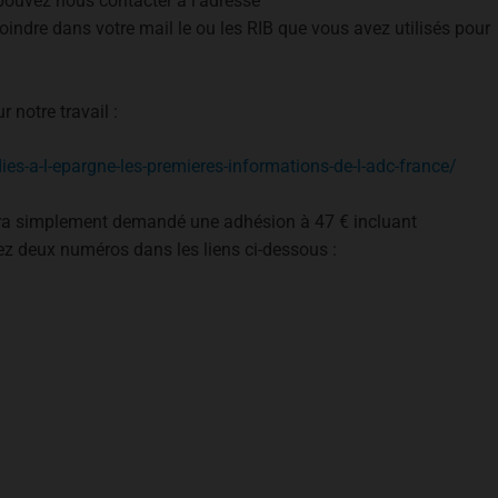
s pouvez nous contacter à l’adresse
oindre dans votre mail le ou les RIB que vous avez utilisés pour
 notre travail :
ies-a-l-epargne-les-premieres-informations-de-l-adc-france/
sera simplement demandé une adhésion à 47 € incluant
rez deux numéros dans les liens ci-dessous :