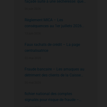
façade suite à une sécheresse: que
faire?
26 juin 2026
Règlement MICA – Les
conséquences au 1er juillets 2026
des plates formes crypto n’ayant pas
13 juin 2026
l’agrément de l’AMF
Faux rachats de crédit – La page
centralisatrice
22 mai 2026
Fraude bancaire – Les arnaques au
détriment des clients de la Caisse
d’Epargne
20 mai 2026
fichier national des comptes
signalés pour risque de fraude –
FNC-RF : un nouveau rempart contre