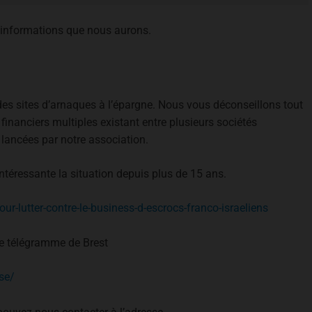
s informations que nous aurons.
es sites d’arnaques à l’épargne. Nous vous déconseillons tout
ns financiers multiples existant entre plusieurs sociétés
 lancées par notre association.
 intéressante la situation depuis plus de 15 ans.
our-lutter-contre-le-business-d-escrocs-franco-israeliens
 le télégramme de Brest
se/