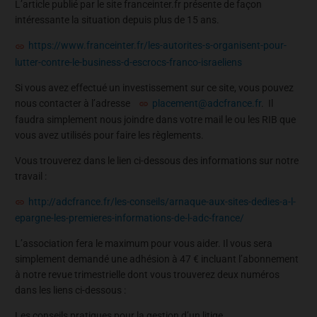
L’article publié par le site franceinter.fr présente de façon
intéressante la situation depuis plus de 15 ans.
https://www.franceinter.fr/les-autorites-s-organisent-pour-
lutter-contre-le-business-d-escrocs-franco-israeliens
Si vous avez effectué un investissement sur ce site, vous pouvez
nous contacter à l’adresse
placement@adcfrance.fr
. Il
faudra simplement nous joindre dans votre mail le ou les RIB que
vous avez utilisés pour faire les règlements.
Vous trouverez dans le lien ci-dessous des informations sur notre
travail :
http://adcfrance.fr/les-conseils/arnaque-aux-sites-dedies-a-l-
epargne-les-premieres-informations-de-l-adc-france/
L’association fera le maximum pour vous aider. Il vous sera
simplement demandé une adhésion à 47 € incluant l’abonnement
à notre revue trimestrielle dont vous trouverez deux numéros
dans les liens ci-dessous :
Les conseils pratiques pour la gestion d’un litige