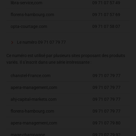
libra-service,com
09 71 07 57 49
florens-hambourg.com
09 71 07 57 69
opta-courtage.com
09 71 07 58 07
Le numéro 09 71 07 79 77
Ce numéro est utilisé par plusieurs sites proposant des produits
variés. Il s’inscrit dans une série intéressante :
chanstel-France.com
09 71 07 79 77
apera-management,com
09 71 07 79 77
ahj-capital-markets.com
09 71 07 79 77
florens-hambourg.com
09 71 07 79 77
apera-management,com
09 71 07 79 80
mage-champagne
09 71 07 79 92