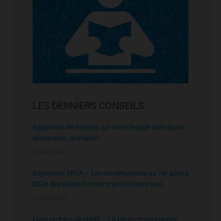
LES DERNIERS CONSEILS
Apparition de fissures sur votre façade suite à une
sécheresse: que faire?
26 juin 2026
Règlement MICA – Les conséquences au 1er juillets
2026 des plates formes crypto n’ayant pas
l’agrément de l’AMF
13 juin 2026
Faux rachats de crédit – La page centralisatrice