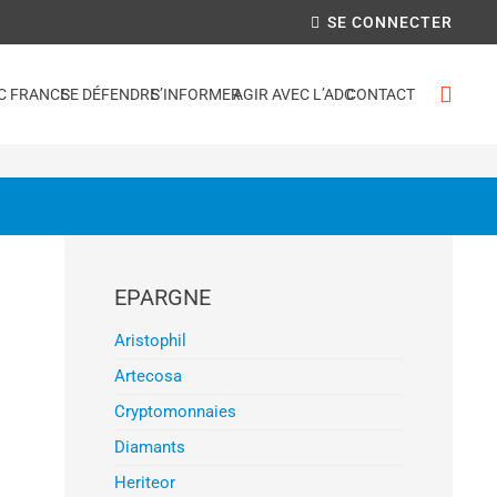
SE CONNECTER
C FRANCE
SE DÉFENDRE
S’INFORMER
AGIR AVEC L’ADC
CONTACT
EPARGNE
Aristophil
Artecosa
Cryptomonnaies
Diamants
Heriteor