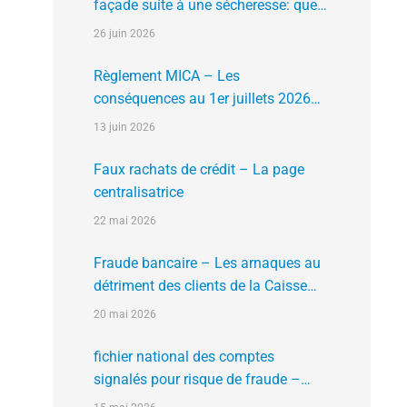
façade suite à une sécheresse: que
faire?
26 juin 2026
Règlement MICA – Les
conséquences au 1er juillets 2026
des plates formes crypto n’ayant pas
13 juin 2026
l’agrément de l’AMF
Faux rachats de crédit – La page
centralisatrice
22 mai 2026
Fraude bancaire – Les arnaques au
détriment des clients de la Caisse
d’Epargne
20 mai 2026
fichier national des comptes
signalés pour risque de fraude –
FNC-RF : un nouveau rempart contre