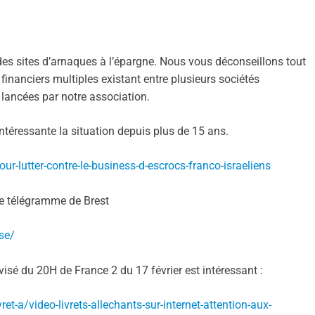
es sites d’arnaques à l’épargne. Nous vous déconseillons tout
ns financiers multiples existant entre plusieurs sociétés
 lancées par notre association.
 intéressante la situation depuis plus de 15 ans.
our-lutter-contre-le-business-d-escrocs-franco-israeliens
 le télégramme de Brest
se/
lévisé du 20H de France 2 du 17 février est intéressant :
et-a/video-livrets-allechants-sur-internet-attention-aux-