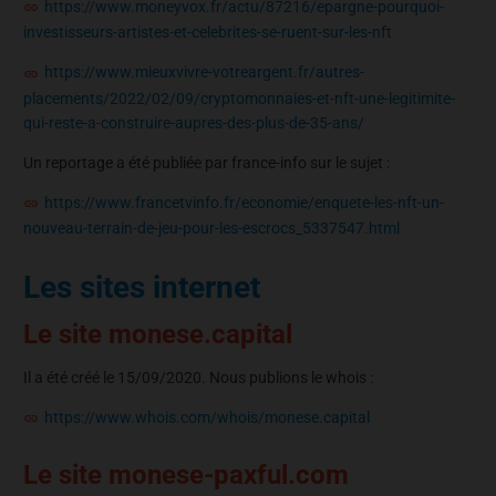
https://www.moneyvox.fr/actu/87216/epargne-pourquoi-
investisseurs-artistes-et-celebrites-se-ruent-sur-les-nft
https://www.mieuxvivre-votreargent.fr/autres-
placements/2022/02/09/cryptomonnaies-et-nft-une-legitimite-
qui-reste-a-construire-aupres-des-plus-de-35-ans/
Un reportage a été publiée par france-info sur le sujet :
https://www.francetvinfo.fr/economie/enquete-les-nft-un-
nouveau-terrain-de-jeu-pour-les-escrocs_5337547.html
Les sites internet
Le site monese.capital
Il a été créé le 15/09/2020. Nous publions le whois :
https://www.whois.com/whois/monese.capital
Le site monese-paxful.com