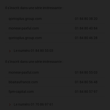
Il s’inscrit dans une série intéressante :
qontoplus.group.com
01 84 80 38 20
monese-paxful.com
01 84 80 40 84
qontoplus.group.com
01 84 80 46 28
Le numéro 01 84 80 55 03
Il s’inscrit dans une série intéressante :
monese-paxful.com
01 84 80 55 03
bbaitaufrance.com
01 84 80 56 48
fpm-capital.com
01 84 80 57 97
Le numéro 01 70 86 97 61