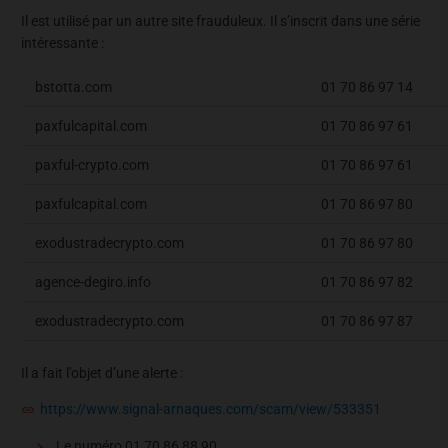
Il est utilisé par un autre site frauduleux. Il s’inscrit dans une série
intéressante :
bstotta.com
01 70 86 97 14
paxfulcapital.com
01 70 86 97 61
paxful-crypto.com
01 70 86 97 61
paxfulcapital.com
01 70 86 97 80
exodustradecrypto.com
01 70 86 97 80
agence-degiro.info
01 70 86 97 82
exodustradecrypto.com
01 70 86 97 87
Il a fait l’objet d’une alerte :
https://www.signal-arnaques.com/scam/view/533351
Le numéro 01 70 86 88 90