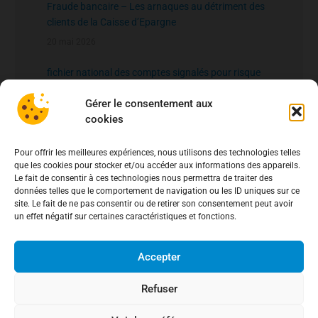
Fraude bancaire – Les arnaques au détriment des
clients de la Caisse d’Epargne
20 mai 2026
fichier national des comptes signalés pour risque
de fraude – FNC-RF : un nouveau rempart contre la
Gérer le consentement aux
fraude aux virements
15 mai 2026
cookies
Pour offrir les meilleures expériences, nous utilisons des technologies telles
que les cookies pour stocker et/ou accéder aux informations des appareils.
Le fait de consentir à ces technologies nous permettra de traiter des
données telles que le comportement de navigation ou les ID uniques sur ce
site. Le fait de ne pas consentir ou de retirer son consentement peut avoir
un effet négatif sur certaines caractéristiques et fonctions.
Accepter
Refuser