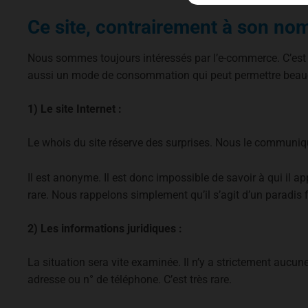
Ce site, contrairement à son no
Nous sommes toujours intéressés par l’e-commerce. C’est l
aussi un mode de consommation qui peut permettre beau
1) Le site Internet :
Le whois du site réserve des surprises. Nous le communi
Il est anonyme. Il est donc impossible de savoir à qui il ap
rare. Nous rappelons simplement qu’il s’agit d’un paradis fis
2) Les informations juridiques :
La situation sera vite examinée. Il n’y a strictement aucune i
adresse ou n° de téléphone. C’est très rare.