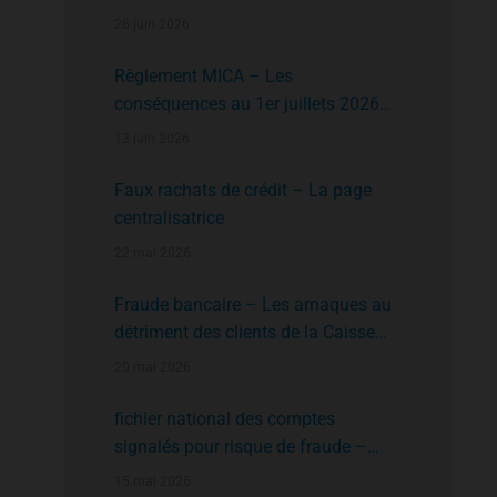
faire?
26 juin 2026
Règlement MICA – Les
conséquences au 1er juillets 2026
des plates formes crypto n’ayant pas
13 juin 2026
l’agrément de l’AMF
Faux rachats de crédit – La page
centralisatrice
22 mai 2026
Fraude bancaire – Les arnaques au
détriment des clients de la Caisse
d’Epargne
20 mai 2026
fichier national des comptes
signalés pour risque de fraude –
FNC-RF : un nouveau rempart contre
15 mai 2026