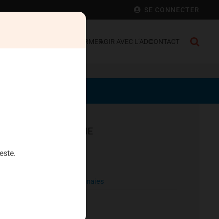
SE CONNECTER
 FRANCE
SE DÉFENDRE
S’INFORMER
AGIR AVEC L’ADC
CONTACT
EPARGNE
Aristophil
este.
Artecosa
Cryptomonnaies
Diamants
Heriteor