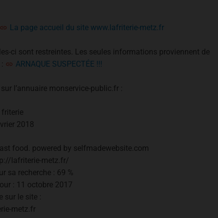
La page accueil du site www.lafriterie-metz.fr
les-ci sont restreintes. Les seules informations proviennent de
 :
ARNAQUE SUSPECTÉE !!!
 sur l’annuaire monservice-public.fr :
 friterie
vrier 2018
e | fast food. powered by selfmadewebsite.com
p://lafriterie-metz.fr/
our sa recherche : 69 %
our : 11 octobre 2017
 sur le site :
erie-metz.fr