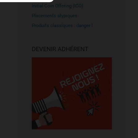
Initial Coin Offering (ICO)
Placements atypiques
Produits classiques : danger !
DEVENIR ADHÉRENT