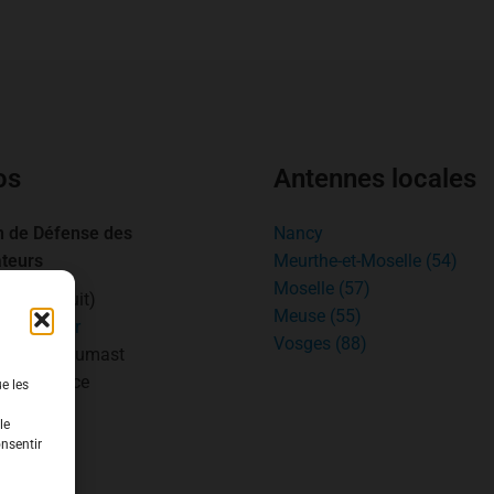
os
Antennes locales
n de Défense des
Nancy
teurs
Meurthe-et-Moselle (54)
Moselle (57)
1.15
(gratuit)
Meuse (55)
cfrance.fr
Vosges (88)
errier de Dumast
cy – France
ue les
le
onsentir