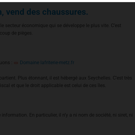
m, vend des chaussures.
e secteur économique qui se développe le plus vite. C’est
coup de pièges.
quons :
Domaine lafriterie-metz.fr
partient. Plus étonnant, il est hébergé aux Seychelles. C’est très
cal et que le droit applicable est celui de ces îles.
nformation. En particulier, il n’y a ni nom de société, ni siret, ni