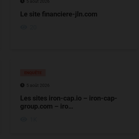
5 août 2026
Le site financiere-jln.com
20
ENQUÊTE
5 août 2026
Les sites iron-cap.io – iron-cap-
group.com – iro…
1K