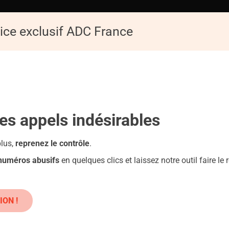
ice exclusif ADC France
ACCUEIL
ADC
Replay de la Conférence : Les pièges du numérique
les appels
indésirables
plus,
reprenez le contrôle
.
 numéros abusifs
en quelques clics et laissez notre outil faire le r
TZ.FR : PRUDENCE
ION !