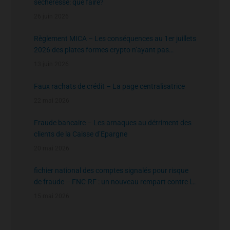
sécheresse: que faire?
26 juin 2026
Règlement MICA – Les conséquences au 1er juillets
2026 des plates formes crypto n’ayant pas
l’agrément de l’AMF
13 juin 2026
Faux rachats de crédit – La page centralisatrice
22 mai 2026
Fraude bancaire – Les arnaques au détriment des
clients de la Caisse d’Epargne
20 mai 2026
fichier national des comptes signalés pour risque
de fraude – FNC-RF : un nouveau rempart contre la
fraude aux virements
15 mai 2026