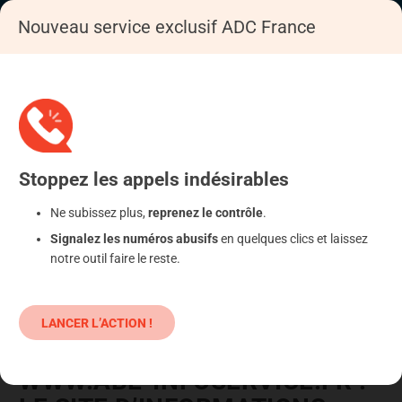
Nouveau service exclusif ADC France
Accueil
Se déféndre
Placements, épargne
Stoppez
les appels
indésirables
Ne subissez plus,
reprenez le contrôle
.
Signalez les numéros abusifs
en quelques clics et laissez
notre outil faire le reste.
LANCER L’ACTION !
WWW.ABE-INFOSERVICE.FR :