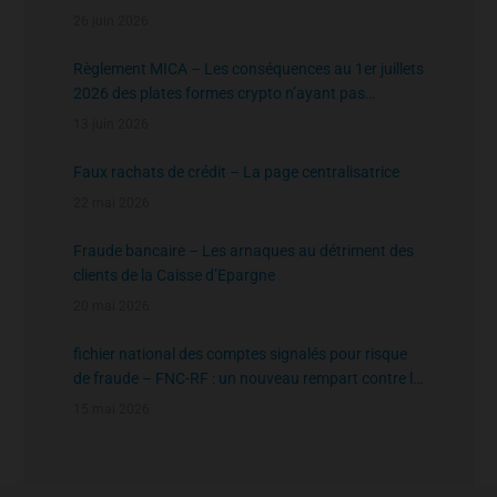
26 juin 2026
Règlement MICA – Les conséquences au 1er juillets
2026 des plates formes crypto n’ayant pas
l’agrément de l’AMF
13 juin 2026
Faux rachats de crédit – La page centralisatrice
22 mai 2026
Fraude bancaire – Les arnaques au détriment des
clients de la Caisse d’Epargne
20 mai 2026
fichier national des comptes signalés pour risque
de fraude – FNC-RF : un nouveau rempart contre la
fraude aux virements
15 mai 2026