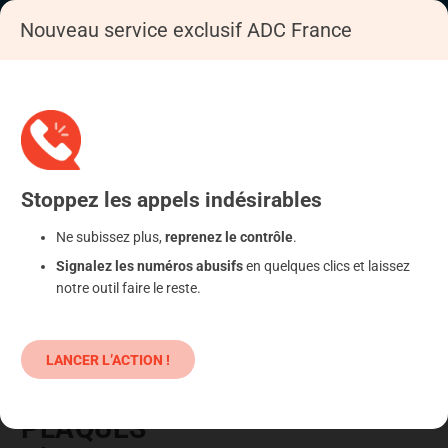
Nouveau service exclusif ADC France
Accueil
Se déféndre
Administration
Justice, police
Stoppez
les appels
indésirables
Ne subissez plus,
reprenez le contrôle
.
Signalez les numéros abusifs
en quelques clics et laissez
notre outil faire le reste.
LANCER L’ACTION !
VOL OU USURPATION DE
PLAQUES