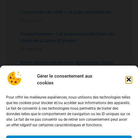
Faux rachats de crédit – La page centralisatrice
22 mai 2026
Fraude bancaire – Les arnaques au détriment des
clients de la Caisse d’Epargne
20 mai 2026
fichier national des comptes signalés pour risque
de fraude – FNC-RF : un nouveau rempart contre la
Gérer le consentement aux
fraude aux virements
15 mai 2026
cookies
Pour offrir les meilleures expériences, nous utilisons des technologies telles
que les cookies pour stocker et/ou accéder aux informations des appareils.
Le fait de consentir à ces technologies nous permettra de traiter des
données telles que le comportement de navigation ou les ID uniques sur ce
site. Le fait de ne pas consentir ou de retirer son consentement peut avoir
un effet négatif sur certaines caractéristiques et fonctions.