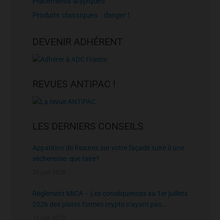
Placements atypiques
Produits classiques : danger !
DEVENIR ADHÉRENT
REVUES ANTIPAC !
LES DERNIERS CONSEILS
Apparition de fissures sur votre façade suite à une
sécheresse: que faire?
26 juin 2026
Règlement MICA – Les conséquences au 1er juillets
2026 des plates formes crypto n’ayant pas
l’agrément de l’AMF
13 juin 2026