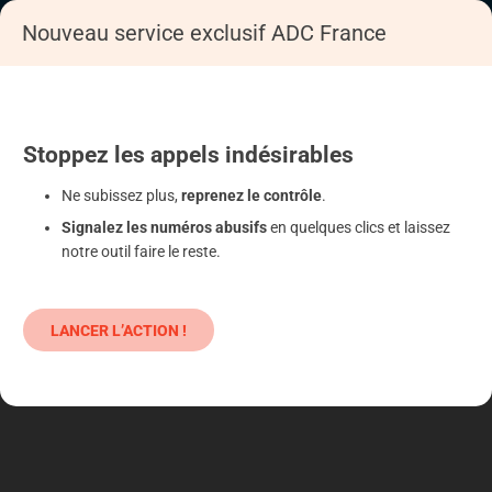
Nouveau service exclusif ADC France
Accueil
S'informer
Epargne
Produits classiques : danger !
Stoppez
les appels
indésirables
Ne subissez plus,
reprenez le contrôle
.
Signalez les numéros abusifs
en quelques clics et laissez
notre outil faire le reste.
LANCER L’ACTION !