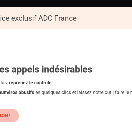
ice exclusif ADC France
ACCUEIL
ADC
Replay de la Conférence : Les pièges du numérique
les appels
indésirables
plus,
reprenez le contrôle
.
 numéros abusifs
en quelques clics et laissez notre outil faire le r
PITALPARTNERSGROUPLTD.NET
iques : Danger !
ION !