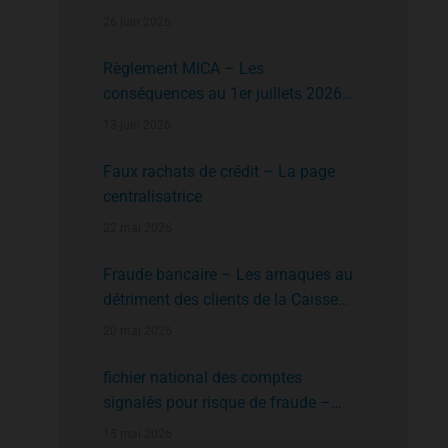
faire?
26 juin 2026
Règlement MICA – Les
conséquences au 1er juillets 2026
des plates formes crypto n’ayant pas
13 juin 2026
l’agrément de l’AMF
Faux rachats de crédit – La page
centralisatrice
22 mai 2026
Fraude bancaire – Les arnaques au
détriment des clients de la Caisse
d’Epargne
20 mai 2026
fichier national des comptes
signalés pour risque de fraude –
FNC-RF : un nouveau rempart contre
15 mai 2026