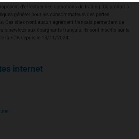
proposent d’effectuer des opérations de trading. Ce produit à
risques générer pour les consommateurs des pertes
s. Ces sites n’ont aucun agrément français permettant de
urs services aux épargnants français. Ils sont inscrits sur la
e de la FCA depuis le 13/11/2024.
tes internet
.net