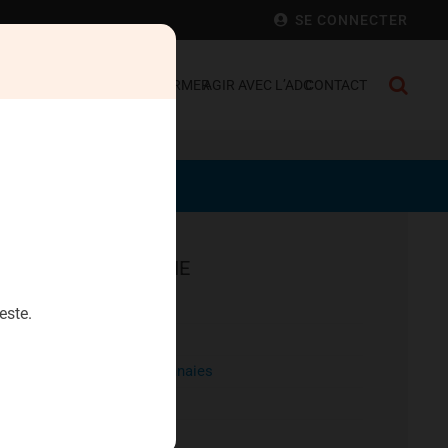
SE CONNECTER
 FRANCE
SE DÉFENDRE
S’INFORMER
AGIR AVEC L’ADC
CONTACT
EPARGNE
Aristophil
este.
Artecosa
Cryptomonnaies
Diamants
Heriteor