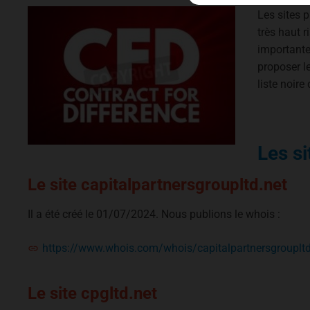
Les sites 
très haut 
importante
proposer le
liste noir
Les si
Le site capitalpartnersgroupltd.net
Il a été créé le 01/07/2024. Nous publions le whois :
https://www.whois.com/whois/capitalpartnersgroupltd
Le site cpgltd.net