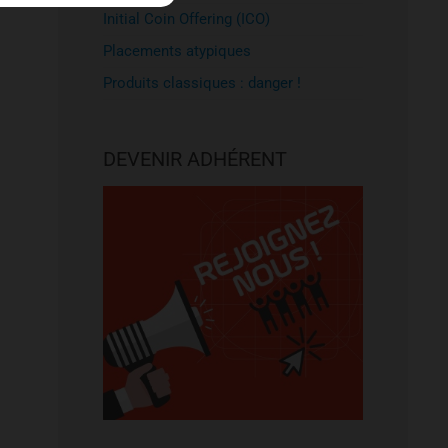
Initial Coin Offering (ICO)
Placements atypiques
Produits classiques : danger !
DEVENIR ADHÉRENT