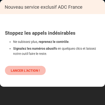
Nouveau service exclusif ADC France
Accueil
S'informer
Epargne
Produits classiques : danger !
Stoppez
les appels
indésirables
Ne subissez plus,
reprenez le contrôle
.
Signalez les numéros abusifs
en quelques clics et laissez
notre outil faire le reste.
LANCER L’ACTION !