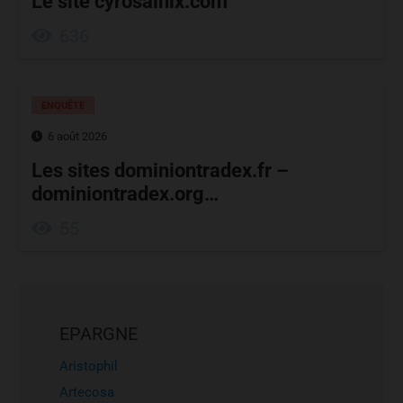
Le site cyrosalnix.com
636
ENQUÊTE
6 août 2026
Les sites dominiontradex.fr –
dominiontradex.org…
55
EPARGNE
Aristophil
Artecosa