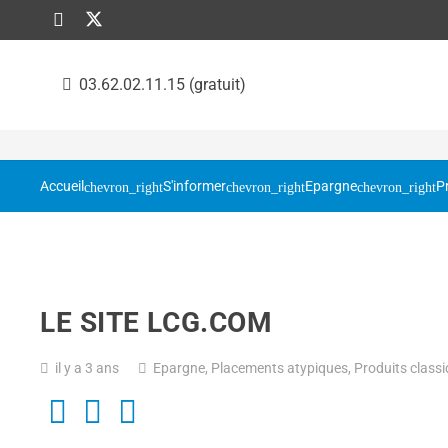
03.62.02.11.15 (gratuit)
Accueil
S'informer
Epargne
P
LE SITE LCG.COM
il y a 3 ans
Epargne
,
Placements atypiques
,
Produits classi