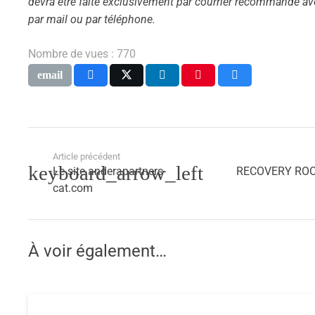
devra être faite exclusivement par courrier recommandé a
par mail ou par téléphone.
Nombre de vues :
770
Article précédent
Le site anderapartners-
RECOVERY ROOM
cat.com
À voir également…