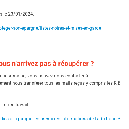
uis le 23/01/2024.
teger-son-epargne/listes-noires-et-mises-en-garde
us n’arrivez pas à récupérer ?
e une arnaque, vous pouvez nous contacter à
ement nous transférer tous les mails reçus y compris les RIB
 notre travail :
dies-a-l-epargne-les-premieres-informations-de-l-adc-france/