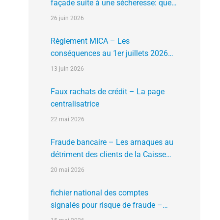
façade suite à une sécheresse: que
faire?
26 juin 2026
Règlement MICA – Les
conséquences au 1er juillets 2026
des plates formes crypto n’ayant pas
13 juin 2026
l’agrément de l’AMF
Faux rachats de crédit – La page
centralisatrice
22 mai 2026
Fraude bancaire – Les arnaques au
détriment des clients de la Caisse
d’Epargne
20 mai 2026
fichier national des comptes
signalés pour risque de fraude –
FNC-RF : un nouveau rempart contre