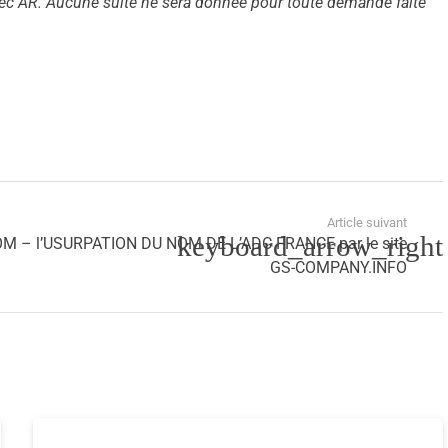
vec AR. Aucune suite ne sera donnée pour toute demande faite
Article suivant
 – l’USURPATION DU NOM DE L’ADC FRANCE par le site
GS-COMPANY.INFO