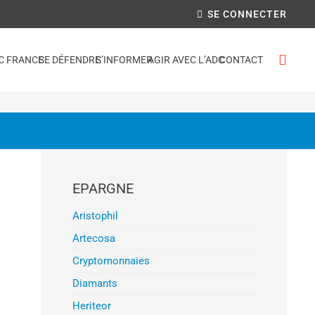
SE CONNECTER
C FRANCE
SE DÉFENDRE
S’INFORMER
AGIR AVEC L’ADC
CONTACT
EPARGNE
Aristophil
Artecosa
Cryptomonnaies
Diamants
Heriteor