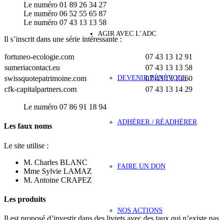
Le numéro 01 89 26 34 27
Le numéro 06 52 55 65 87
Le numéro 07 43 13 13 58
AGIR AVEC L’ADC
Il s’inscrit dans une série intéressante :
fortuneo-ecologie.com
07 43 13 12 91
sumeriacontact.eu
07 43 13 13 58
DEVENIR BÉNÉVOLE
swissquotepatrimoine.com
07 43 13 13 60
cfk-capitalpartners.com
07 43 13 14 29
Le numéro 07 86 91 18 94
ADHÉRER / RÉADHÉRER
Les faux noms
Le site utilise :
M. Charles BLANC
FAIRE UN DON
Mme Sylvie LAMAZ
M. Antoine CRAPEZ
Les produits
NOS ACTIONS
Il est proposé d’investir dans des livrets avec des taux qui n’existe pas