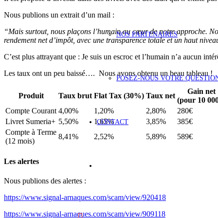
Nous publions un extrait d’un mail :
“Mais surtout, nous plaçons l’humain au cœur de notre approche. Nos 
NOS PARTENAIRES
rendement net d’impôt, avec une transparence totale et un haut niveau
C’est plus attrayant que : Je suis un escroc et l’humain n’a aucun int
Les taux ont un peu baissé…. Nous avons obtenu un beau tableau !
POSEZ-NOUS VOTRE QUESTIO
Gain net
Produit
Taux brut
Flat Tax (30%)
Taux net
(pour 10 00
Compte Courant
4,00%
1,20%
2,80%
280€
Livret Sumeria+
5,50%
1,65%
3,85%
385€
CONTACT
Compte à Terme
8,41%
2,52%
5,89%
589€
(12 mois)
Les alertes
Nous publions des alertes :
https://www.signal-arnaques.com/scam/view/920418
https://www.signal-arnaques.com/scam/view/909118