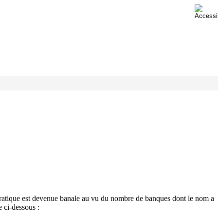
ia.com – virement-lydia.fr – virementlydia.fr –
e pratique est devenue banale au vu du nombre de banques dont le nom a
e ci-dessous :