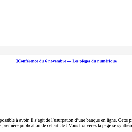
ct-eu – clients-sumeria.eu – sumeriacontact.eu – sumer
Conférence du 6 novembre — Les pièges du numérique
possible à avoir. Il s’agit de l’usurpation d’une banque en ligne. Cett
e première publication de cet article ! Vous trouverez la page se synthès