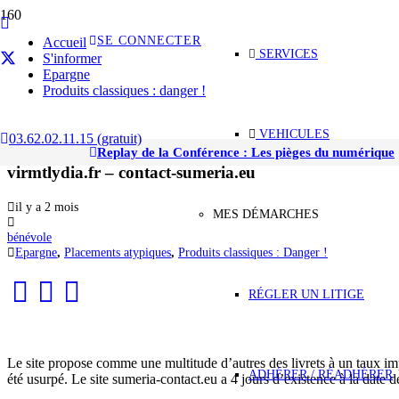
SE CONNECTER
Accueil
SERVICES
S'informer
Epargne
Produits classiques : danger !
VEHICULES
03.62.02.11.15 (gratuit)
Banque sumeria – Les clones frauduleux sumeria-conta
Replay de la Conférence : Les pièges du numérique
virmtlydia.fr – contact-sumeria.eu
il y a 2 mois
MES DÉMARCHES
bénévole
Epargne
,
Placements atypiques
,
Produits classiques : Danger !
RÉGLER UN LITIGE
Le site propose comme une multitude d’autres des livrets à un taux im
ADHÉRER / RÉADHÉRER
été usurpé. Le site sumeria-contact.eu a 4 jours d’existence à la date d