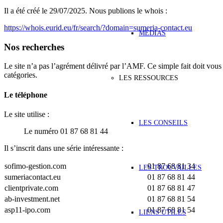
Il a été créé le 29/07/2025. Nous publions le whois :
https://whois.eurid.eu/fr/search/?domain=sumeria-contact.eu
MÉDIAS
Nos recherches
Le site n’a pas l’agrément délivré par l’AMF. Ce simple fait doit vous 
catégories.
LES RESSOURCES
Le téléphone
Le site utilise :
LES CONSEILS
Le numéro 01 87 68 81 44
Il s’inscrit dans une série intéressante :
sofimo-gestion.com
01 87 68 81 34
LES TROUVAILLES
sumeriacontact.eu
01 87 68 81 44
clientprivate.com
01 87 68 81 47
ab-investment.net
01 87 68 81 54
asp11-ipo.com
01 87 68 81 54
LIENS UTILES