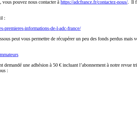
ue, vous pouvez nous contacter à
https://adcfrance.fr/contactez-nous/
. Il 
l :
les-premieres-informations-de-l-adc-france/
sous peut vous permettre de récupérer un peu des fonds perdus mais vous
sommateurs
 demandé une adhésion à 50 € incluant l’abonnement à notre revue trimes
ous :