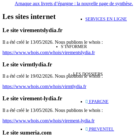
Arnaque aux livrets d’épargne : la nouvelle page de synthèse.
Les sites internet
SERVICES EN LIGNE
Le site virementslydia.fr
Il a été créé le 13/05/2026. Nous publions le whois :
S’INFORMER
https://www.whois.com/whois/virementslydia.fr
Le site virmtlydia.fr
LES DOSSIERS
Il a été créé le 19/02/2026. Nous publions le whois :
https://www.whois.com/whois/virmtlydia.fr
Le site virement-lydia.fr
EPARGNE
Il a été créé le 13/05/2026. Nous publions le whois :
https://www.whois.com/whois/virement-lydia.fr
PREVENTEL
Le site sumeria.com