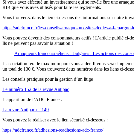
Si vous avez effectué un investissement qui se révèle être une arnaq
RIB que vous avez utilisés pour faire les règlements.
Vous trouverez dans le lien ci-dessous des informations sur notre travai
https://adcfrance.fr/les-conseils/arnaque-aux-sites-dedies-a-l-epargne-
Vous pouvez devenir des consommateurs actifs ! L’article publié ci-des
Ils ne peuvent pas savoir la situation !
Arnaqueurs franco-israéliens – bulgares : Les actions des con
L’association fera le maximum pour vous aider. Il vous sera simplement
un total de 130 €. Vous trouverez deux numéros dans les liens ci-dess
Les conseils pratiques pour la gestion d’un litige
Le numéro 152 de la revue Antipac
L’apparition de l’ADC France :
La revue Antipac n° 149
Vous pouvez la réaliser avec le lien sécurisé ci-dessous :
https://adcfrance.fr/adhesions-readhesions-adc-france/