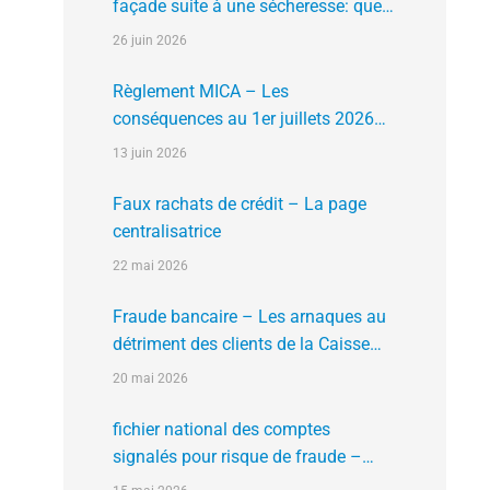
façade suite à une sécheresse: que
faire?
26 juin 2026
Règlement MICA – Les
conséquences au 1er juillets 2026
des plates formes crypto n’ayant pas
13 juin 2026
l’agrément de l’AMF
Faux rachats de crédit – La page
centralisatrice
22 mai 2026
Fraude bancaire – Les arnaques au
détriment des clients de la Caisse
d’Epargne
20 mai 2026
fichier national des comptes
signalés pour risque de fraude –
FNC-RF : un nouveau rempart contre