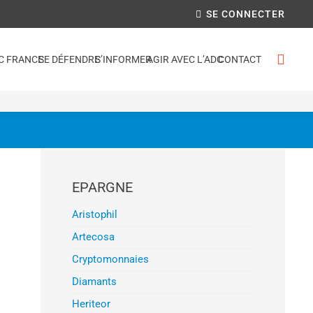
SE CONNECTER
C FRANCE
SE DÉFENDRE
S’INFORMER
AGIR AVEC L’ADC
CONTACT
EPARGNE
Aristophil
Artecosa
Cryptomonnaies
Diamants
Heriteor