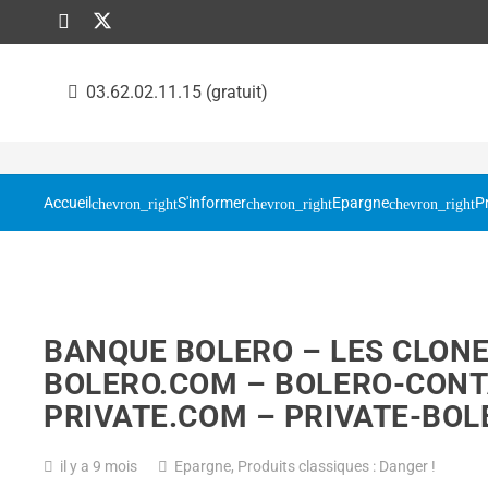
03.62.02.11.15 (gratuit)
Accueil
S'informer
Epargne
P
BANQUE BOLERO – LES CLON
BOLERO.COM – BOLERO-CONT
PRIVATE.COM – PRIVATE-BO
il y a 9 mois
Epargne
,
Produits classiques : Danger !