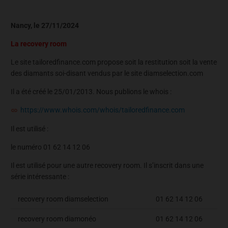
Nancy, le 27/11/2024
La recovery room
Le site tailoredfinance.com propose soit la restitution soit la vente
des diamants soi-disant vendus par le site diamselection.com
Il a été créé le 25/01/2013. Nous publions le whois :
https://www.whois.com/whois/tailoredfinance.com
Il est utilisé :
le numéro 01 62 14 12 06
Il est utilisé pour une autre recovery room. Il s’inscrit dans une
série intéressante :
recovery room diamselection
01 62 14 12 06
recovery room diamonéo
01 62 14 12 06