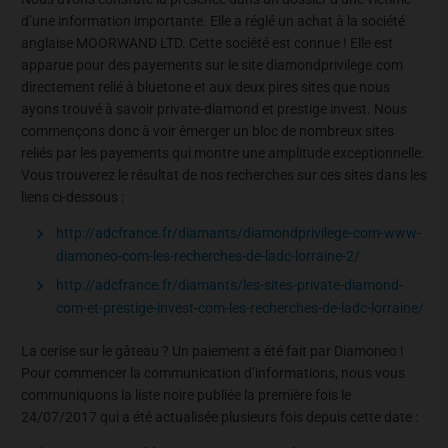
d’une information importante. Elle a réglé un achat à la société
anglaise MOORWAND LTD. Cette société est connue ! Elle est
apparue pour des payements sur le site diamondprivilege.com
directement relié à bluetone et aux deux pires sites que nous
ayons trouvé à savoir private-diamond et prestige invest. Nous
commençons donc à voir émerger un bloc de nombreux sites
reliés par les payements qui montre une amplitude exceptionnelle.
Vous trouverez le résultat de nos recherches sur ces sites dans les
liens ci-dessous :
http://adcfrance.fr/diamants/diamondprivilege-com-www-
diamoneo-com-les-recherches-de-ladc-lorraine-2/
http://adcfrance.fr/diamants/les-sites-private-diamond-
com-et-prestige-invest-com-les-recherches-de-ladc-lorraine/
La cerise sur le gâteau ? Un paiement a été fait par Diamoneo !
Pour commencer la communication d’informations, nous vous
communiquons la liste noire publiée la première fois le
24/07/2017 qui a été actualisée plusieurs fois depuis cette date :