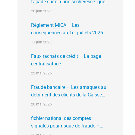
façade suite à une sécheresse: que
faire?
26 juin 2026
Règlement MICA – Les
conséquences au 1er juillets 2026
des plates formes crypto n’ayant pas
13 juin 2026
l’agrément de l’AMF
Faux rachats de crédit – La page
centralisatrice
22 mai 2026
Fraude bancaire – Les arnaques au
détriment des clients de la Caisse
d’Epargne
20 mai 2026
fichier national des comptes
signalés pour risque de fraude –
FNC-RF : un nouveau rempart contre