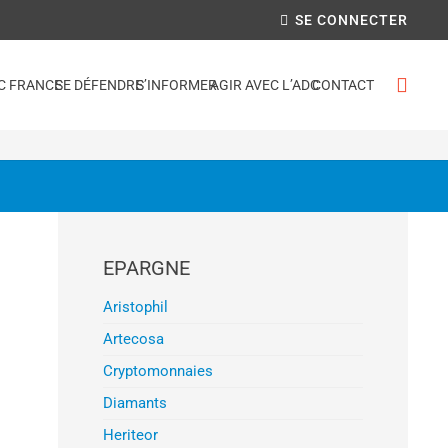
SE CONNECTER
C FRANCE
SE DÉFENDRE
S’INFORMER
AGIR AVEC L’ADC
CONTACT
EPARGNE
Aristophil
Artecosa
Cryptomonnaies
Diamants
Heriteor