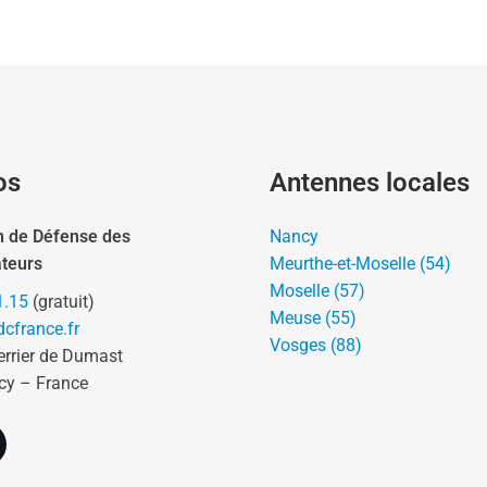
os
Antennes locales
n de Défense des
Nancy
teurs
Meurthe-et-Moselle (54)
Moselle (57)
1.15
(gratuit)
Meuse (55)
cfrance.fr
Vosges (88)
errier de Dumast
cy – France