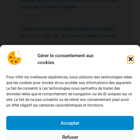
Fraude bancaire – Les arnaques au détriment des
clients de la Caisse d’Epargne
20 mai 2026
fichier national des comptes signalés pour risque
de fraude – FNC-RF : un nouveau rempart contre la
fraude aux virements
15 mai 2026
Gérer le consentement aux
cookies
Pour offrir les meilleures expériences, nous utilisons des technologies telles
que les cookies pour stocker et/ou accéder aux informations des appareils.
Le fait de consentir à ces technologies nous permettra de traiter des
données telles que le comportement de navigation ou les ID uniques sur ce
site. Le fait de ne pas consentir ou de retirer son consentement peut avoir
un effet négatif sur certaines caractéristiques et fonctions.
Accepter
Refuser