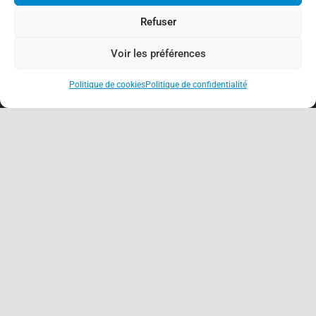
Refuser
Voir les préférences
Politique de cookies
Politique de confidentialité
keyboard_arrow_up
À propos
Association de Défense des Consommateurs