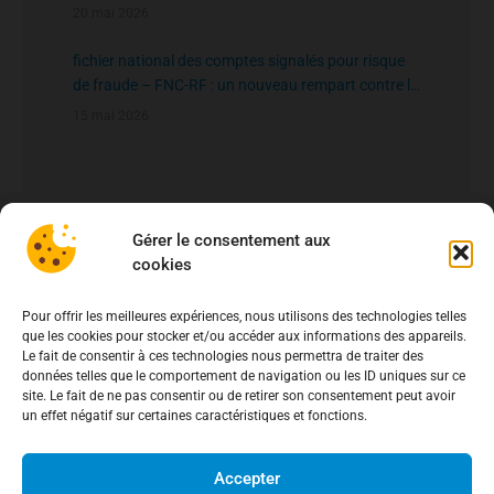
20 mai 2026
fichier national des comptes signalés pour risque
de fraude – FNC-RF : un nouveau rempart contre la
fraude aux virements
15 mai 2026
Gérer le consentement aux
cookies
Pour offrir les meilleures expériences, nous utilisons des technologies telles
que les cookies pour stocker et/ou accéder aux informations des appareils.
Le fait de consentir à ces technologies nous permettra de traiter des
données telles que le comportement de navigation ou les ID uniques sur ce
site. Le fait de ne pas consentir ou de retirer son consentement peut avoir
un effet négatif sur certaines caractéristiques et fonctions.
Accepter