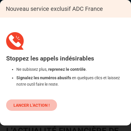
Nouveau service exclusif ADC France
Accueil
Se déféndre
Banques et organismes de crédits
Stoppez
les appels
indésirables
Ne subissez plus,
reprenez le contrôle
.
Signalez les numéros abusifs
en quelques clics et laissez
notre outil faire le reste.
LANCER L’ACTION !
L’ACTUALITÉ FINANCIÈRE DE