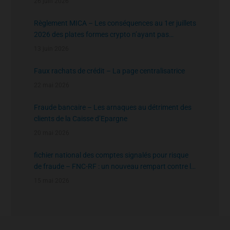
26 juin 2026
Règlement MICA – Les conséquences au 1er juillets
2026 des plates formes crypto n’ayant pas
l’agrément de l’AMF
13 juin 2026
Faux rachats de crédit – La page centralisatrice
22 mai 2026
Fraude bancaire – Les arnaques au détriment des
clients de la Caisse d’Epargne
20 mai 2026
fichier national des comptes signalés pour risque
de fraude – FNC-RF : un nouveau rempart contre la
fraude aux virements
15 mai 2026