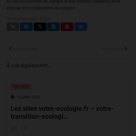
au fonctionnement du compte et des contrats existants pour
imposer le re créditement du compte.
Nombre de vues :
3 564
Article précédent
Article suivant
À voir également…
ENQUÊTE
18 juillet 2026
Les sites votre-ecologie.fr – votre-
transition-ecologi…
4K