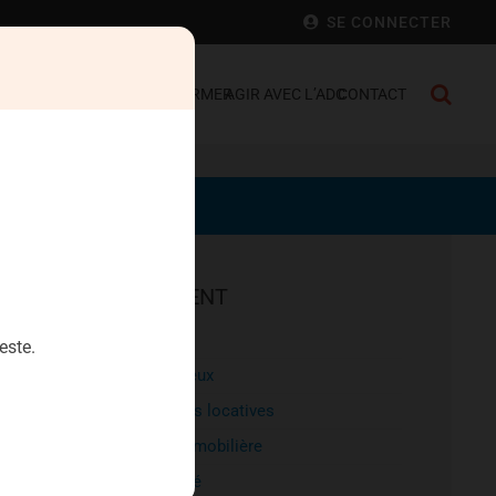
SE CONNECTER
 FRANCE
SE DÉFENDRE
S’INFORMER
AGIR AVEC L’ADC
CONTACT
LOGEMENT
Bail
este.
Etat des lieux
Réparations locatives
Agence immobilière
Copropriété