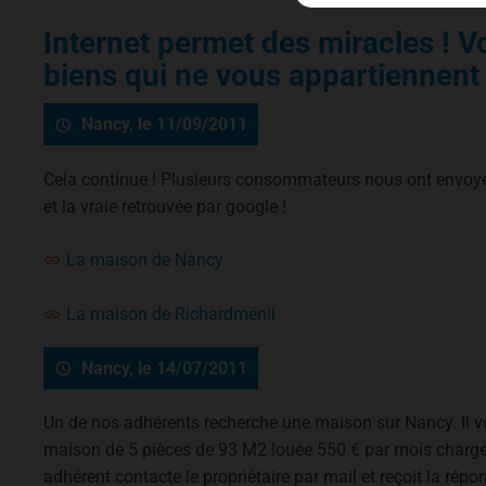
Internet permet des miracles ! 
biens qui ne vous appartiennent 
Nancy, le 11/09/2011
Cela continue ! Plusieurs consommateurs nous ont envoyé 
et la vraie retrouvée par google !
La maison de Nancy
La maison de Richardménil
Nancy, le 14/07/2011
Un de nos adhérents recherche une maison sur Nancy. Il voi
maison de 5 pièces de 93 M2 louée 550 € par mois charges
adhérent contacte le propriétaire par mail et reçoit la répo