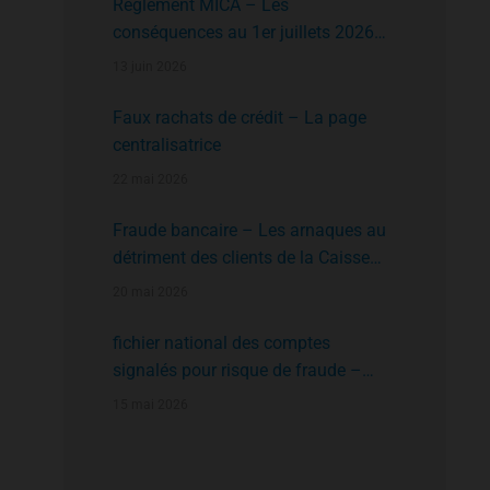
Règlement MICA – Les
conséquences au 1er juillets 2026
des plates formes crypto n’ayant pas
13 juin 2026
l’agrément de l’AMF
Faux rachats de crédit – La page
centralisatrice
22 mai 2026
Fraude bancaire – Les arnaques au
détriment des clients de la Caisse
d’Epargne
20 mai 2026
fichier national des comptes
signalés pour risque de fraude –
FNC-RF : un nouveau rempart contre
15 mai 2026
la fraude aux virements