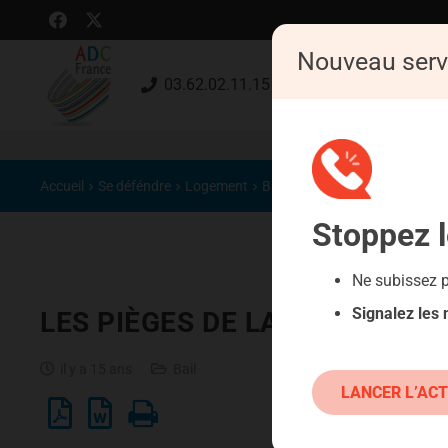
Nouveau serv
03.62.02.11.15 (gratuit)
Accueil
Se déféndre
Logement
Bail
Stoppez
Ne subissez 
Signalez les
LES PIÈGES DE LA LOCATION
il y a 15 ans
Bail
LANCER L’ACT