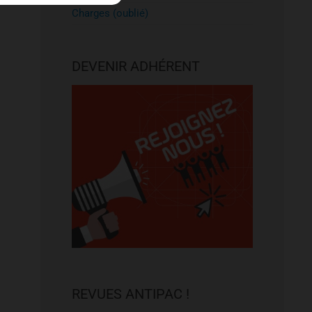
Charges (oublié)
DEVENIR ADHÉRENT
REVUES ANTIPAC !