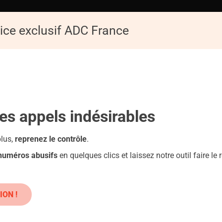
ice exclusif ADC France
ACCUEIL
ADC
Replay de la Conférence : Les pièges du numérique
les appels
indésirables
plus,
reprenez le contrôle
.
 numéros abusifs
en quelques clics et laissez notre outil faire le r
ION !