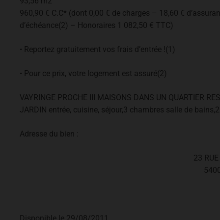
93,56 m2
960,90 € C.C* (dont 0,00 € de charges – 18,60 € d’assuranc
d’échéance(2) – Honoraires 1 082,50 € TTC)
• Reportez gratuitement vos frais d’entrée !(1)
• Pour ce prix, votre logement est assuré(2)
VAYRINGE PROCHE III MAISONS DANS UN QUARTIER RE
JARDIN entrée, cuisine, séjour,3 chambres salle de bains,
Adresse du bien :
23 RUE
540
Disponible le 29/08/2011