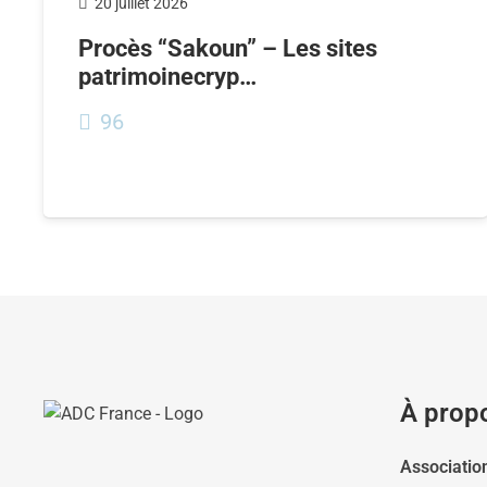
20 juillet 2026
Procès “Sakoun” – Les sites
patrimoinecryp…
96
À prop
Associatio