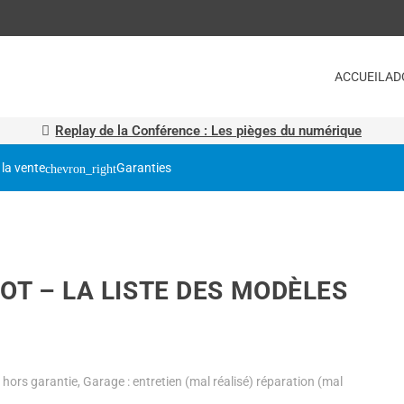
ACCUEIL
AD
Replay de la Conférence : Les pièges du numérique
 la vente
Garanties
T – LA LISTE DES MODÈLES
hors garantie
,
Garage : entretien (mal réalisé) réparation (mal