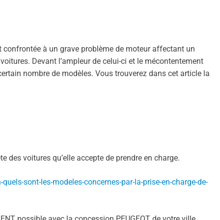
confrontée à un grave problème de moteur affectant un
oitures. Devant l’ampleur de celui-ci et le mécontentement
certain nombre de modèles. Vous trouverez dans cet article la
te des voitures qu’elle accepte de prendre en charge.
-quels-sont-les-modeles-concernes-par-la-prise-en-charge-de-
ENT possible avec la concession PEUGEOT de votre ville.