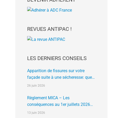
REVUES ANTIPAC !
LES DERNIERS CONSEILS
Apparition de fissures sur votre
façade suite à une sécheresse: que
faire?
26 juin 2026
Règlement MICA – Les
conséquences au 1er juillets 2026
des plates formes crypto n’ayant pas
13 juin 2026
l’agrément de l’AMF