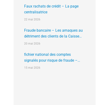
Faux rachats de crédit – La page
centralisatrice
22 mai 2026
Fraude bancaire – Les arnaques au
détriment des clients de la Caisse
d’Epargne
20 mai 2026
fichier national des comptes
signalés pour risque de fraude –
FNC-RF : un nouveau rempart contre
15 mai 2026
la fraude aux virements