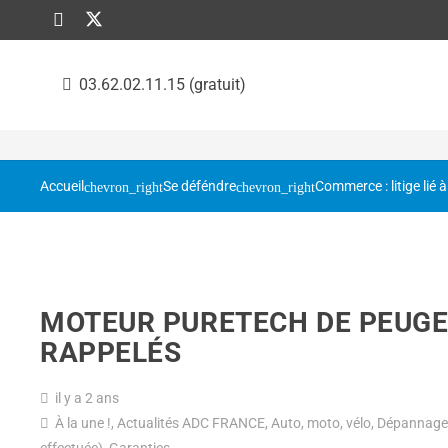
03.62.02.11.15 (gratuit)
Accueil
Se déféndre
Commerce : litige lié à
MOTEUR PURETECH DE PEUGEO
RAPPELÉS
il y a 2 ans
À la une !
,
Actualités ADC FRANCE
,
Auto, moto, vélo
,
Dépannage 