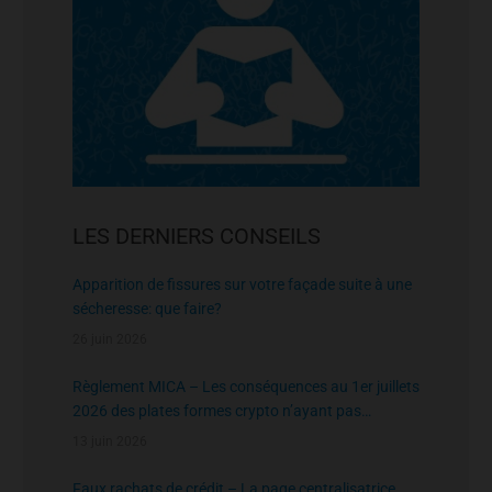
LES DERNIERS CONSEILS
Apparition de fissures sur votre façade suite à une
sécheresse: que faire?
26 juin 2026
Règlement MICA – Les conséquences au 1er juillets
2026 des plates formes crypto n’ayant pas
l’agrément de l’AMF
13 juin 2026
Faux rachats de crédit – La page centralisatrice