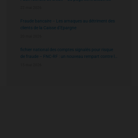
22 mai 2026
Fraude bancaire – Les arnaques au détriment des
clients de la Caisse d’Epargne
20 mai 2026
fichier national des comptes signalés pour risque
de fraude – FNC-RF : un nouveau rempart contre la
fraude aux virements
15 mai 2026