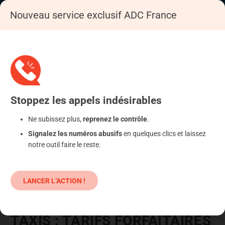
Nouveau service exclusif ADC France
Accueil
Se déféndre
Services
Transport de voyageurs
Stoppez
les appels
indésirables
Ne subissez plus,
reprenez le contrôle
.
Signalez les numéros abusifs
en quelques clics et laissez
notre outil faire le reste.
LANCER L’ACTION !
TAXIS : TARIFS FORFAITAIRES