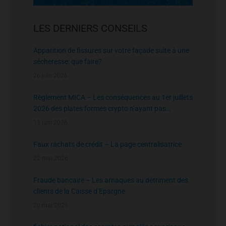
LES DERNIERS CONSEILS
Apparition de fissures sur votre façade suite à une
sécheresse: que faire?
26 juin 2026
Règlement MICA – Les conséquences au 1er juillets
2026 des plates formes crypto n’ayant pas
l’agrément de l’AMF
13 juin 2026
Faux rachats de crédit – La page centralisatrice
22 mai 2026
Fraude bancaire – Les arnaques au détriment des
clients de la Caisse d’Epargne
20 mai 2026