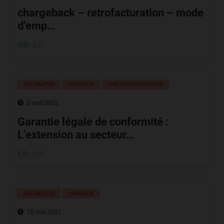
chargeback – retrofacturation – mode
d’emp…
6K
ACTUALITÉS
CONSEILS
TABLEAU D’HONNEUR
3 avril 2022
Garantie légale de conformité :
L’extension au secteur…
6K
ACTUALITÉS
CONSEILS
15 mai 2021