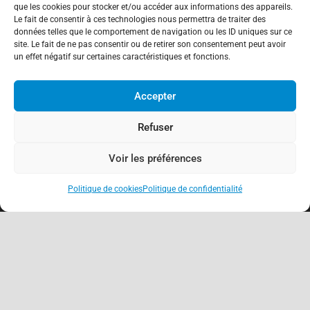
que les cookies pour stocker et/ou accéder aux informations des appareils.
Le fait de consentir à ces technologies nous permettra de traiter des
données telles que le comportement de navigation ou les ID uniques sur ce
site. Le fait de ne pas consentir ou de retirer son consentement peut avoir
un effet négatif sur certaines caractéristiques et fonctions.
À propos
Accepter
Association de Défense des Consommateurs
Refuser
03.62.02.11.15
(gratuit)
Voir les préférences
contact@adcfrance.fr
3-5 Rue Guerrier de Dumast
Politique de cookies
Politique de confidentialité
54000 Nancy – France
keyboard_arrow_up
Antennes locales
Nancy
Meurthe-et-Moselle (54)