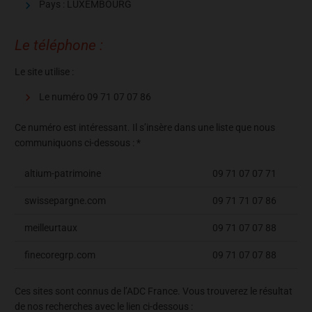
Pays : LUXEMBOURG
Le téléphone :
Le site utilise :
Le numéro 09 71 07 07 86
Ce numéro est intéressant. Il s’insère dans une liste que nous
communiquons ci-dessous : *
altium-patrimoine
09 71 07 07 71
swissepargne.com
09 71 71 07 86
meilleurtaux
09 71 07 07 88
finecoregrp.com
09 71 07 07 88
Ces sites sont connus de l’ADC France. Vous trouverez le résultat
de nos recherches avec le lien ci-dessous :