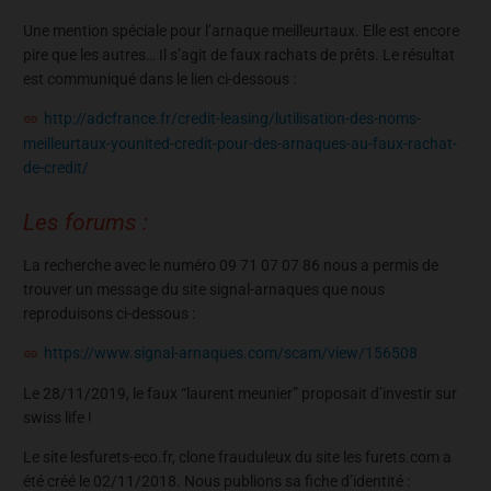
Une mention spéciale pour l’arnaque meilleurtaux. Elle est encore
pire que les autres… Il s’agit de faux rachats de prêts. Le résultat
est communiqué dans le lien ci-dessous :
http://adcfrance.fr/credit-leasing/lutilisation-des-noms-
meilleurtaux-younited-credit-pour-des-arnaques-au-faux-rachat-
de-credit/
Les forums :
La recherche avec le numéro 09 71 07 07 86 nous a permis de
trouver un message du site signal-arnaques que nous
reproduisons ci-dessous :
https://www.signal-arnaques.com/scam/view/156508
Le 28/11/2019, le faux “laurent meunier” proposait d’investir sur
swiss life !
Le site lesfurets-eco.fr, clone frauduleux du site les furets.com a
été créé le 02/11/2018. Nous publions sa fiche d’identité :