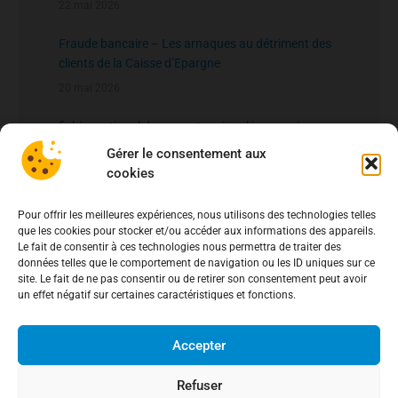
22 mai 2026
Fraude bancaire – Les arnaques au détriment des
clients de la Caisse d’Epargne
20 mai 2026
fichier national des comptes signalés pour risque
de fraude – FNC-RF : un nouveau rempart contre la
Gérer le consentement aux
fraude aux virements
15 mai 2026
cookies
Pour offrir les meilleures expériences, nous utilisons des technologies telles
que les cookies pour stocker et/ou accéder aux informations des appareils.
Le fait de consentir à ces technologies nous permettra de traiter des
données telles que le comportement de navigation ou les ID uniques sur ce
site. Le fait de ne pas consentir ou de retirer son consentement peut avoir
un effet négatif sur certaines caractéristiques et fonctions.
Accepter
Refuser