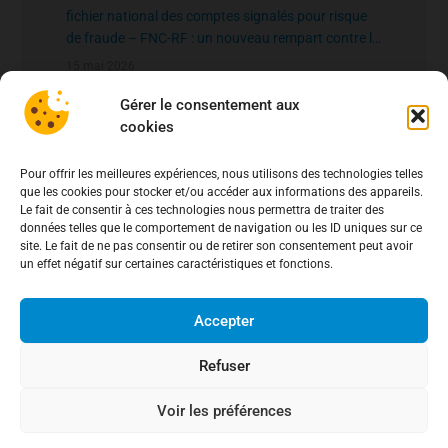
fichier national des comptes signalés pour risque
de fraude – FNC-RF : un nouveau rempart contre la
fraude aux virements
15 mai 2026
Gérer le consentement aux
cookies
Pour offrir les meilleures expériences, nous utilisons des technologies telles
que les cookies pour stocker et/ou accéder aux informations des appareils.
Le fait de consentir à ces technologies nous permettra de traiter des
données telles que le comportement de navigation ou les ID uniques sur ce
site. Le fait de ne pas consentir ou de retirer son consentement peut avoir
un effet négatif sur certaines caractéristiques et fonctions.
Accepter
Refuser
Voir les préférences