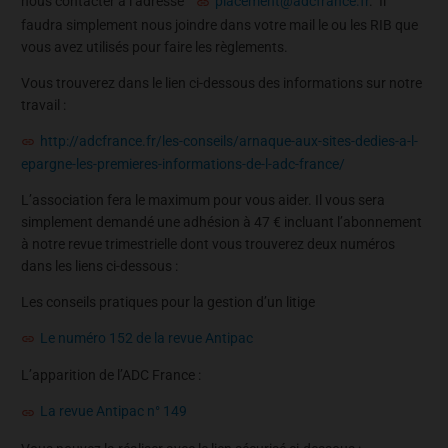
nous contacter à l’adresse
placement@adcfrance.fr
. Il
faudra simplement nous joindre dans votre mail le ou les RIB que
vous avez utilisés pour faire les règlements.
Vous trouverez dans le lien ci-dessous des informations sur notre
travail :
http://adcfrance.fr/les-conseils/arnaque-aux-sites-dedies-a-l-
epargne-les-premieres-informations-de-l-adc-france/
L’association fera le maximum pour vous aider. Il vous sera
simplement demandé une adhésion à 47 € incluant l’abonnement
à notre revue trimestrielle dont vous trouverez deux numéros
dans les liens ci-dessous :
Les conseils pratiques pour la gestion d’un litige
Le numéro 152 de la revue Antipac
L’apparition de l’ADC France :
La revue Antipac n° 149