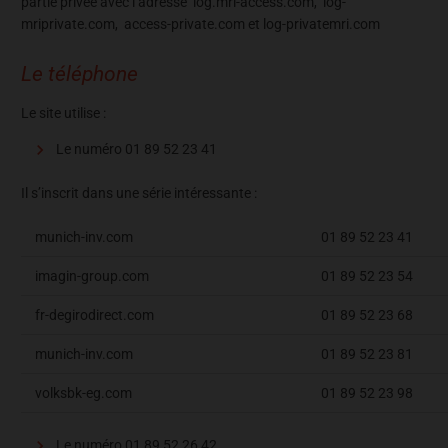
partie privée avec l’adresse
log.mri-access.com, log-
mriprivate.com, access-private.com et log-privatemri.com
Le téléphone
Le site utilise :
Le numéro 01 89 52 23 41
Il s’inscrit dans une série intéressante :
munich-inv.com
01 89 52 23 41
imagin-group.com
01 89 52 23 54
fr-degirodirect.com
01 89 52 23 68
munich-inv.com
01 89 52 23 81
volksbk-eg.com
01 89 52 23 98
Le numéro 01 89 52 26 42