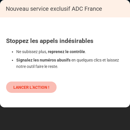
Nouveau service exclusif ADC France
Accueil
S'informer
Epargne
Produits classiques : danger !
Stoppez
les appels
indésirables
Ne subissez plus,
reprenez le contrôle
.
Signalez les numéros abusifs
en quelques clics et laissez
notre outil faire le reste.
LANCER L’ACTION !