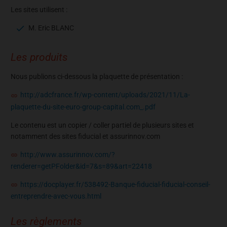
Les sites utilisent :
M. Eric BLANC
Les produits
Nous publions ci-dessous la plaquette de présentation :
http://adcfrance.fr/wp-content/uploads/2021/11/La-
plaquette-du-site-euro-group-capital.com_.pdf
Le contenu est un copier / coller partiel de plusieurs sites et
notamment des sites fiducial et assurinnov.com
http://www.assurinnov.com/?
renderer=getPFolder&id=7&s=89&art=22418
https://docplayer.fr/538492-Banque-fiducial-fiducial-conseil-
entreprendre-avec-vous.html
Les règlements