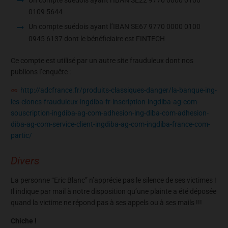
Un compte suédois ayant l’IBAN SE22 9770 0000 0100
0109 5644
Un compte suédois ayant l’IBAN SE67 9770 0000 0100
0945 6137 dont le bénéficiaire est FINTECH
Ce compte est utilisé par un autre site frauduleux dont nos
publions l’enquête :
http://adcfrance.fr/produits-classiques-danger/la-banque-ing-
les-clones-frauduleux-ingdiba-fr-inscription-ingdiba-ag-com-
souscription-ingdiba-ag-com-adhesion-ing-diba-com-adhesion-
diba-ag-com-service-client-ingdiba-ag-com-ingdiba-france-com-
partic/
Divers
La personne “Eric Blanc” n’apprécie pas le silence de ses victimes !
Il indique par mail à notre disposition qu’une plainte a été déposée
quand la victime ne répond pas à ses appels ou à ses mails !!!
Chiche !