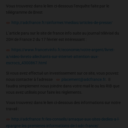
Vous trouverez dans le lien ci-dessous l’enquête faite par le
télégramme de Brest
http://adcfrance.fr/sinformer/medias/articles-de-presse/
L’article paru sur le site de france info suite au journal télévisé du
20H de France 2 du 17 février est intéressant :
https://www.francetvinfo.fr/economie/votre-argent/livret-
a/video-livrets-allechants-sur-internet-attention-aux-
escrocs_4300867.html
Si vous avez effectué un investissement sur ce site, vous pouvez
nous contacter à l’adresse
placement@adcfrance.fr
. Il
faudra simplement nous joindre dans votre mail le ou les RIB que
vous avez utilisés pour faire les règlements.
Vous trouverez dans le lien ci-dessous des informations sur notre
travail :
http://adcfrance.fr/les-conseils/arnaque-aux-sites-dedies-a-l-
epargne-les-premieres-informations-de-l-adc-france/