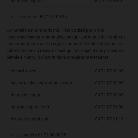
deutsche.capital
09 71 07 68 90
Le numéro 09 71 07 00 95
Ce numéro est une curiosité. Il était utilisé par le site
lacentraledescryptomonnaies.com qui a arnaqué de nombreux
consommateurs avec la crypto monnaie. Ce site était dans la
sphère directe du réseau Timsit qui fait l’objet d’une procédure
pénale à Nancy. Il s’inscrit dans une série intéressante :
conseil-invest
09 71 07 00 95
lacentraledescryptommaies.com
09 71 07 00 95
deutsche.capital
09 71 07 00 95
epargnecapital.com
09 71 07 01 00
bivouac-capital.com
09 71 07 01 19
Le numéro
01 72 06 08 88