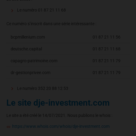
Le numéro 01 87 21 11 68
Ce numéro s’inscrit dans une série intéressante :
bcpmillenium.com
01 87 21 11 56
deutsche.capital
01 87 21 11 68
capagro-patrimoine.com
01 87 21 11 79
dr-gestionprivee.com
01 87 21 11 79
Le numéro 352 20 88 12 53
Le site dje-investment.com
Le site a été créé le 14/07/2021. Nous publions le whois :
https://www.whois.com/whois/dje-investment.com