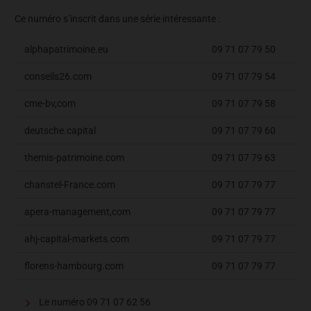
Ce numéro s’inscrit dans une série intéressante :
alphapatrimoine.eu
09 71 07 79 50
conseils26.com
09 71 07 79 54
cme-bv,com
09 71 07 79 58
deutsche.capital
09 71 07 79 60
themis-patrimoine.com
09 71 07 79 63
chanstel-France.com
09 71 07 79 77
apera-management,com
09 71 07 79 77
ahj-capital-markets.com
09 71 07 79 77
florens-hambourg.com
09 71 07 79 77
Le numéro 09 71 07 62 56