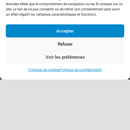
clients de la Caisse d’Epargne
données telles que le comportement de navigation ou les ID uniques sur ce
site. Le fait de ne pas consentir ou de retirer son consentement peut avoir
20 mai 2026
un effet négatif sur certaines caractéristiques et fonctions.
fichier national des comptes signalés pour risque
Accepter
de fraude – FNC-RF : un nouveau rempart contre la
fraude aux virements
15 mai 2026
Refuser
Voir les préférences
Politique de cookies
Politique de confidentialité
keyboard_arrow_up