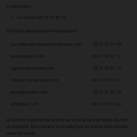
Le site utilise :
Le numéro 09 71 07 81 23
Il s’inscrit dans une série intéressante :
conseilaudits-placement-finance.com
09 71 07 81 09
acd-solution.com
09 71 07 81 12
capital-alternative,com
09 71 07 81 15
vivcourt-terme-sicav.com
09 71 07 81 23
prestige-asset.com
09 71 07 81 29
itmehpad.com
09 71 07 81 44
Ce site est le premier de la série au vu de la date de dépôt du nom
de domaine. Son contenu a été utilisé par les autres sites étudiés
dans cet article.