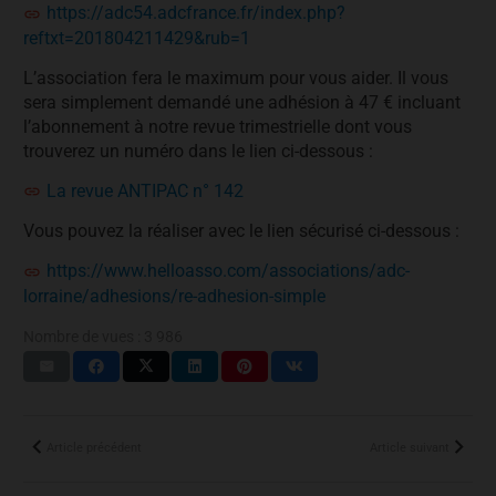
https://adc54.adcfrance.fr/index.php?
reftxt=201804211429&rub=1
L’association fera le maximum pour vous aider. Il vous
sera simplement demandé une adhésion à 47 € incluant
l’abonnement à notre revue trimestrielle dont vous
trouverez un numéro dans le lien ci-dessous :
La revue ANTIPAC n° 142
Vous pouvez la réaliser avec le lien sécurisé ci-dessous :
https://www.helloasso.com/associations/adc-
lorraine/adhesions/re-adhesion-simple
Nombre de vues :
3 986
Article précédent
Article suivant