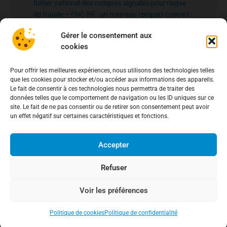
fichier national des comptes signalés pour risque
de fraude – FNC-RF : un nouveau rempart contre la
fraude aux virements
15 mai 2026
Gérer le consentement aux
cookies
Pour offrir les meilleures expériences, nous utilisons des technologies telles
que les cookies pour stocker et/ou accéder aux informations des appareils.
Le fait de consentir à ces technologies nous permettra de traiter des
données telles que le comportement de navigation ou les ID uniques sur ce
site. Le fait de ne pas consentir ou de retirer son consentement peut avoir
un effet négatif sur certaines caractéristiques et fonctions.
Accepter
Refuser
Voir les préférences
Politique de cookies
Politique de confidentialité