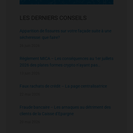
LES DERNIERS CONSEILS
Apparition de fissures sur votre façade suite à une
sécheresse: que faire?
26 juin 2026
Règlement MICA – Les conséquences au 1er juillets
2026 des plates formes crypto n’ayant pas
l’agrément de l’AMF
13 juin 2026
Faux rachats de crédit – La page centralisatrice
22 mai 2026
Fraude bancaire – Les arnaques au détriment des
clients de la Caisse d’Epargne
20 mai 2026