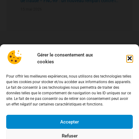
de fraude – FNC-RF : un nouveau rempart contre la
fraude aux virements
15 mai 2026
Gérer le consentement aux
cookies
Pour offrir les meilleures expériences, nous utilisons des technologies telles
que les cookies pour stocker et/ou accéder aux informations des appareils.
Le fait de consentir à ces technologies nous permettra de traiter des
données telles que le comportement de navigation ou les ID uniques sur ce
site. Le fait de ne pas consentir ou de retirer son consentement peut avoir
un effet négatif sur certaines caractéristiques et fonctions.
Accepter
Refuser