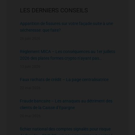
LES DERNIERS CONSEILS
Apparition de fissures sur votre façade suite à une
sécheresse: que faire?
26 juin 2026
Règlement MICA – Les conséquences au 1er juillets
2026 des plates formes crypto n’ayant pas
l’agrément de l’AMF
13 juin 2026
Faux rachats de crédit – La page centralisatrice
22 mai 2026
Fraude bancaire – Les arnaques au détriment des
clients de la Caisse d’Epargne
20 mai 2026
fichier national des comptes signalés pour risque