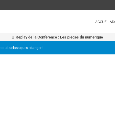
ACCUEIL
AD
Replay de la Conférence : Les pièges du numérique
roduits classiques : danger !