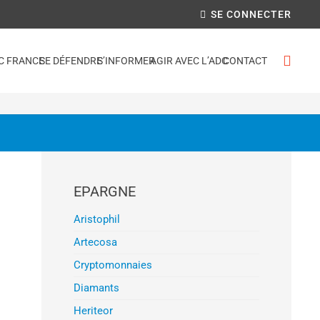
SE CONNECTER
C FRANCE
SE DÉFENDRE
S’INFORMER
AGIR AVEC L’ADC
CONTACT
EPARGNE
Aristophil
Artecosa
Cryptomonnaies
Diamants
Heriteor