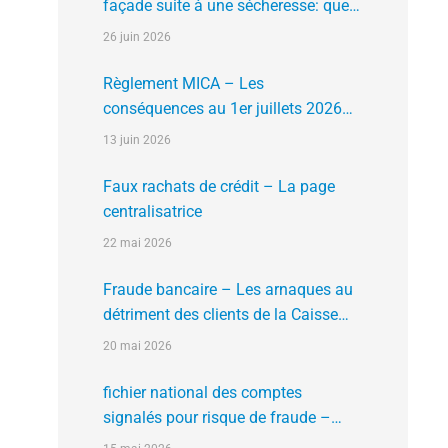
façade suite à une sécheresse: que
faire?
26 juin 2026
Règlement MICA – Les
conséquences au 1er juillets 2026
des plates formes crypto n’ayant pas
13 juin 2026
l’agrément de l’AMF
Faux rachats de crédit – La page
centralisatrice
22 mai 2026
Fraude bancaire – Les arnaques au
détriment des clients de la Caisse
d’Epargne
20 mai 2026
fichier national des comptes
signalés pour risque de fraude –
FNC-RF : un nouveau rempart contre