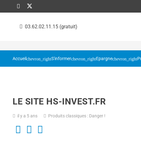
03.62.02.11.15 (gratuit)
Accueil
S'informer
Epargne
P
LE SITE HS-INVEST.FR
il y a 5 ans
Produits classiques : Danger !