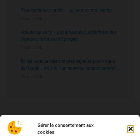
Faux rachats de crédit – La page centralisatrice
22 mai 2026
Fraude bancaire – Les arnaques au détriment des
clients de la Caisse d’Epargne
20 mai 2026
fichier national des comptes signalés pour risque
de fraude – FNC-RF : un nouveau rempart contre la
fraude aux virements
15 mai 2026
Gérer le consentement aux
cookies