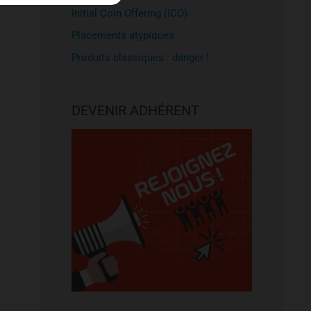
Initial Coin Offering (ICO)
Placements atypiques
Produits classiques : danger !
DEVENIR ADHÉRENT