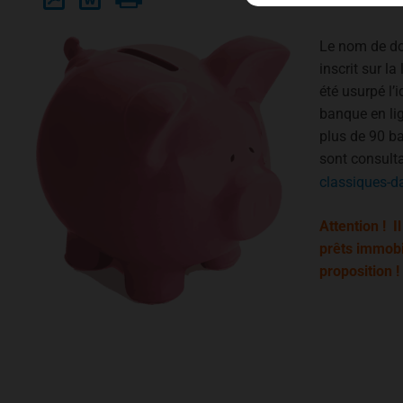
Le nom de do
inscrit sur la
été usurpé l’i
banque en li
plus de 90 b
sont consulta
classiques-d
Attention ! I
prêts immobi
proposition !