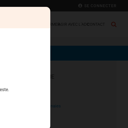
SE CONNECTER
 FRANCE
SE DÉFENDRE
S’INFORMER
AGIR AVEC L’ADC
CONTACT
EPARGNE
Aristophil
este.
Artecosa
Cryptomonnaies
Diamants
Heriteor