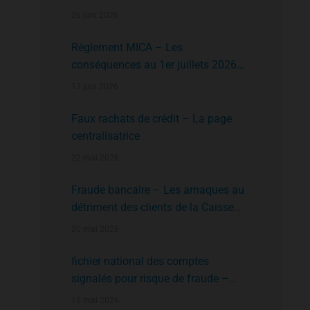
faire?
26 juin 2026
Règlement MICA – Les
conséquences au 1er juillets 2026
des plates formes crypto n’ayant pas
13 juin 2026
l’agrément de l’AMF
Faux rachats de crédit – La page
centralisatrice
22 mai 2026
Fraude bancaire – Les arnaques au
détriment des clients de la Caisse
d’Epargne
20 mai 2026
fichier national des comptes
signalés pour risque de fraude –
FNC-RF : un nouveau rempart contre
15 mai 2026