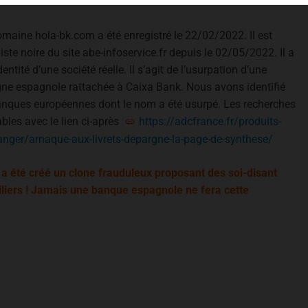
maine hola-bk.com a été enregistré le 22/02/2022. Il est
 liste noire du site abe-infoservice.fr depuis le 02/05/2022. Il a
dentité d’une société réelle. Il s’agit de l’usurpation d’une
gne espagnole rattachée à Caixa Bank. Nous avons identifié
anques européennes dont le nom a été usurpé. Les recherches
bles avec le lien ci-après
https://adcfrance.fr/produits-
anger/arnaque-aux-livrets-depargne-la-page-de-synthese/
l a été créé un clone frauduleux proposant des soi-disant
liers ! Jamais une banque espagnole ne fera cette