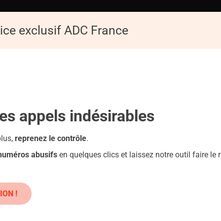
ice exclusif ADC France
ACCUEIL
ADC
Replay de la Conférence : Les pièges du numérique
les appels
indésirables
plus,
reprenez le contrôle
.
 numéros abusifs
en quelques clics et laissez notre outil faire le r
AUDULEUX HOLA-BK.COM -HOLA-
HOLA.COM
ION !